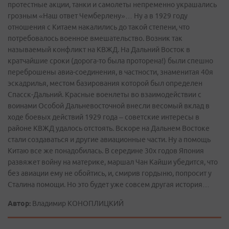
протестные акции, танки и самолеты непременно украшались
грозным «Наш ответ Чемберлену»… Ну а в 1929 году
отношения с Китаем накалились до такой степени, что
потребовалось военное вмешательство. Возник так
называемый конфликт на КВЖД. На Дальний Восток в
кратчайшие сроки (дорога-то была проторена!) были спешно
переброшены авиа-соединения, в частности, знаменитая 40я
эскадрилья, местом базирования которой был определен
Спасск­-Дальний. Красные военлеты во взаимодействии с
воинами Особой Дальневосточной внесли весомый вклад в
ходе боевых действий 1929 года – советские интересы в
районе КВЖД удалось отстоять. Вскоре на Дальнем Востоке
стали создаваться и другие авиационные части. Ну а помощь
Китаю все же понадобилась. В середине 30х годов Япония
развяжет войну на материке, маршал Чан Кайши убедится, что
без авиации ему не обойтись, и, смирив гордыню, попросит у
Сталина помощи. Но это будет уже совсем другая история…
Автор:
Владимир КОНОПЛИЦКИЙ