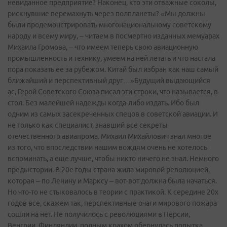
невиданное предприятие? Наконец, кто эти отважные соколы,
рискнувшие перемахнуть через полпланеты? «Мы должны
были продемонстрировать многонациональному советскому
народу и всему миру, – читаем в посмертно изданных мемуарах
Михаила Громова, – что имеем теперь свою авиационную
промышленность и технику, умеем на ней летать и что настала
пора показать ее за рубежом. Китай был избран как наш самый
ближайший и перспективный друг…»Будущий выдающийся
ас, Герой Советского Союза писал эти строки, что называется, в
стол. Без малейшей надежды когда­-либо издать. Ибо был
одним из самых засекреченных спецов в советской авиации. И
не только как специалист, знавший все секреты
отечественного авиапрома. Михаил Михайлович знал многое
из того, что впоследствии нашим вождям очень не хотелось
вспоминать, а еще лучше, чтобы никто ничего не знал. Немного
предыстории. В 20е годы страна жила мировой революцией,
которая – по Ленину и Марксу – вот­-вот должна была начаться.
Но что­-то не стыковалось в теории с практикой. К середине 20х
годов все, скажем так, перспективные очаги мирового пожара
сошли на нет. Не получилось с революциями в Персии,
Венгрии, Финляндии, полным крахом обернулась попытка