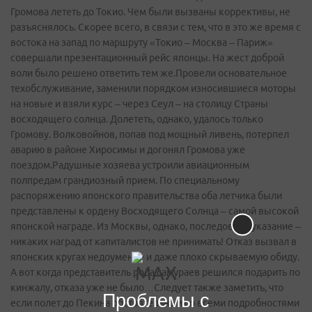
Громова лететь до Токио. Чем были вызваны коррективы, не
разъяснялось. Скорее всего, в связи с тем, что в это же время с
востока на запад по маршруту «Токио – Москва – Париж»
совершали презентационный рейс японцы. На жест доброй
воли было решено ответить тем же.Провели основательное
техобслуживание, заменили порядком износившиеся моторы
на новые и взяли курс – через Сеул – на столицу Страны
восходящего солнца. Долететь, однако, удалось только
Громову. Волковойнов, попав под мощный ливень, потерпел
аварию в районе Хиросимы и догонял Громова уже
поездом.Радушные хозяева устроили авиационным
полпредам грандиозный прием. По специальному
распоряжению японского правительства оба летчика были
представлены к ордену Восходящего Солнца – самой высокой
японской награде. Из Москвы, однако, последовало указание –
никаких наград от капиталистов не принимать! Отказ вызвал в
японских кругах недоумение и даже плохо скрываемую обиду.
А вот когда представитель рода самураев решился подарить по
кинжалу, отказа уже не было…Следует также заметить, что
Проблемы с
если полет до Пекина обстоятельно и со всеми подробностями