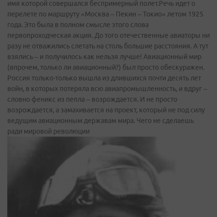
имя которой совершался беспримерный полет.Речь идет о
перелете по маршруту «Москва – Пекин – Токио» летом 1925
года. Это была в полном смысле этого слова
первопроходческая акция. До того отечественные авиаторы ни
разу не отважились слетать на столь большие расстояния. А тут
взялись – и получилось как нельзя лучше! Авиационный мир
(впрочем, только ли авиационный?) был просто обескуражен.
Россия только-только вышла из длившихся почти десять лет
войн, в которых потеряла всю авиапромышленность, и вдруг –
словно феникс из пепла – возрождается. И не просто
возрождается, а замахивается на проект, который не под силу
ведущим авиационным державам мира. Чего не сделаешь
ради мировой революции