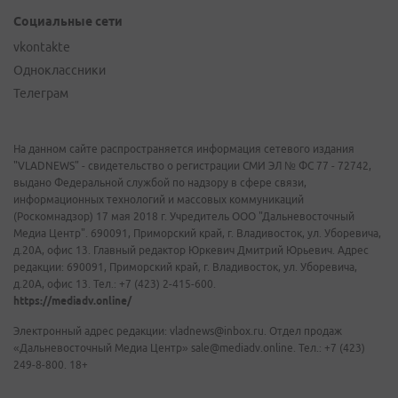
Социальные сети
vkontakte
Одноклассники
Телеграм
На данном сайте распространяется информация сетевого издания
"VLADNEWS" - свидетельство о регистрации СМИ ЭЛ № ФС 77 - 72742,
выдано Федеральной службой по надзору в сфере связи,
информационных технологий и массовых коммуникаций
(Роскомнадзор) 17 мая 2018 г. Учредитель ООО "Дальневосточный
Медиа Центр". 690091, Приморский край, г. Владивосток, ул. Уборевича,
д.20А, офис 13. Главный редактор Юркевич Дмитрий Юрьевич. Адрес
редакции: 690091, Приморский край, г. Владивосток, ул. Уборевича,
д.20А, офис 13. Тел.: +7 (423) 2-415-600.
https://mediadv.online/
Электронный адрес редакции: vladnews@inbox.ru. Отдел продаж
«Дальневосточный Медиа Центр» sale@mediadv.online. Тел.: +7 (423)
249-8-800. 18+