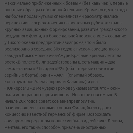
максимально приближенных к боевым (без кавычек!), первые
опытные образцы собственной техники. Кроме того, уже тогда
наиболее продвинутыми специалистами рассматривались
перспективы сосредоточения на восточных рубежах страны
крупных авиационных формирований, развитие гражданского
воздушного флота, а в более дальней перспективе – создание
у Тихого океана предприятий авиапрома, что и было
реализовано в середине 30х годов с пуском авиационного
завода в Комсомольске­-на-Амуре.Красные крылья летят на
востокВ полете были задействованы шесть машин – два
самолета типа «Р1», один «Р2» (оба – первые советские
серийные борты), один – «АК1» (опытный образец
конструкторов Александрова и Калинина) и два
«Юнкерса13».В мемуарах Громова указывается, что «юки»
были иностранного производства. Но это не совсем так. В
начале 20х годов советское авиапредприятие,
базировавшееся в подмосковных Филях, было сдано в
концессию известной германской фирме. Возрождать
авиапром посредством концессии было идеей фикс Ленина,
мечтавшего таким способом привлечь иностранных