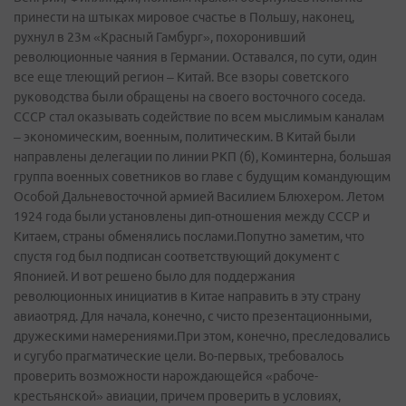
принести на штыках мировое счастье в Польшу, наконец,
рухнул в 23м «Красный Гамбург», похоронивший
революционные чаяния в Германии. Оставался, по сути, один
все еще тлеющий регион – Китай. Все взоры советского
руководства были обращены на своего восточного соседа.
СССР стал оказывать содействие по всем мыслимым каналам
– экономическим, военным, политическим. В Китай были
направлены делегации по линии РКП (б), Коминтерна, большая
группа военных советников во главе с будущим командующим
Особой Дальневосточной армией Василием Блюхером. Летом
1924 года были установлены дип-отношения между СССР и
Китаем, страны обменялись послами.Попутно заметим, что
спустя год был подписан соответствующий документ с
Японией. И вот решено было для поддержания
революционных инициатив в Китае направить в эту страну
авиаотряд. Для начала, конечно, с чисто презентационными,
дружескими намерениями.При этом, конечно, преследовались
и сугубо прагматические цели. Во­-первых, требовалось
проверить возможности нарождающейся «рабоче-
крестьянской» авиации, причем проверить в условиях,