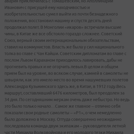
авария приключилась с Томашевским, но Аполлинарий
Иванович с присущей ему находчивостью и
изобретательностью сумел выйти из почти безнадежного
положения, восстановил машину и спустя десять дней
продолжал полет. В Монголии «икаров» встречали высшие
чины, в Китае же все обстояло гораздо сложнее. Советский
Союз, верный своим интернациональным обязательствам,
ставил на коммунистов. Власть же была у сил национального
толка во главе с Чан Кайши. Советским дипломатам во главе с
послом Львом Караханом приходилось лавировать, дабы не
прогневить правых и не огорчить левых.В целом и общем
прием был на уровне, во всяком случае, камней в самолеты не
швыряли, как это имело место во время нашумевших полетов
Александра Кузьминского здесь же, в Китае, в 1912 году.Весь
маршрут, составлявший 6476 километров, был преодолен за
34 дня. По сегодняшним меркам очень даже небыстро. Но ведь
это было только начало…Самое же главное – отлично себя
показали свои родные самолеты – «Р1», о чем немедленно
было доложено в Москву. Оттуда совершенно неожиданно
последовала команда двум экипажам – руководителя летной
части Михаила Волковойнова и его молодого тезки Михаила