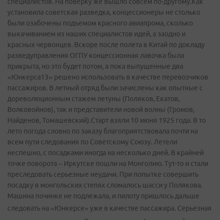
специалистов. На поверку же вышло совсем по-другому.Как
установила советская разведка, концессионеры не столько
были озабочены подъемом красного авиапрома, сколько
выкачиванием из наших специалистов идей, а заодно и
красных червонцев. Вскоре после полета в Китай по докладу
разведуправления ОГПУ концессионная лавочка была
прикрыта, но это будет потом, а пока выпущенные два
«Юнкерса13» решено использовать в качестве перевозчиков
пассажиров. В летный отряд были зачислены как опытные с
дореволюционным стажем летуны (Поляков, Екатов,
Волковойнов), так и представители новой волны (Громов,
Найденов, Томашевский).Старт взяли 10 июня 1925 года. В то
лето погода словно по заказу благоприятствовала почти на
всем пути следования по Советскому Союзу. Летели
неспешно, с посадками иногда на несколько дней. В крайней
точке поворота – Иркутске пошли на Монголию. Тут-то и стали
преследовать серьезные неудачи. При попытке совершить
посадку в монгольских степях сломалось шасси у Полякова.
Машина починке не подлежала, и пилоту пришлось дальше
следовать на «Юнкерсе» уже в качестве пассажира.
Серьезная