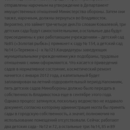
отправлены нарочным на утверждение в Департамент
имущественных отношений Министерства обороны. Затем они
также, нарочным, должны вернуться во Владивосток.
Вероятно, это займет три-четыре дня.По словам Ковалевой, три
детских сада будут самостоятельными, а остальные два будут
присоединены к уже работающим учреждениям – детский сад
№85 («Золотая рыбка») примкнет к саду № 154, а детский сад
№14 («Теремок») - к №121.Кандидатуры заведующих
муниципальными учреждениями уже подобраны, трудовые
отношения с ними оформляются. Что касается приведения
садов в нормативное состояние, косметический ремонт
начнется с января 2012 года, а капитальный будет
запланирован на летний оздоровительный период.Напомним,
пять детских садов Минобороны должно было передать в
собственность Владивостока еще в сентябре этого года.
Однако процесс затянулся, поскольку ведомство не издавало
документ, согласно которому администрация могла бы принять
сады в городскую собственность, а значит, полномочия на
использование помещений отсутствовали. Сейчас работают
два детских сада - №12 и 72, а остальные три: №14, 85 и 89