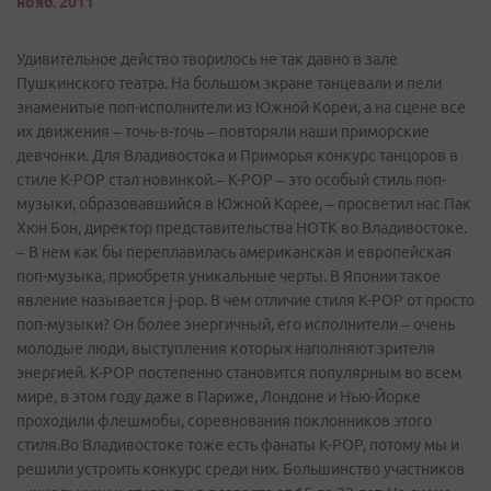
нояб. 2011
Удивительное действо творилось не так давно в зале
Пушкинского театра. На большом экране танцевали и пели
знаменитые поп-исполнители из Южной Кореи, а на сцене все
их движения – точь-в-точь – повторяли наши приморские
девчонки. Для Владивостока и Приморья конкурс танцоров в
стиле K-POP стал новинкой.– К-РОР – это особый стиль поп-
музыки, образовавшийся в Южной Корее, – просветил нас Пак
Хюн Бон, директор представительства НОТК во Владивостоке.
– В нем как бы переплавилась американская и европейская
поп-музыка, приобретя уникальные черты. В Японии такое
явление называется j-pop. В чем отличие стиля K-POP от просто
поп-музыки? Он более энергичный, его исполнители – очень
молодые люди, выступления которых наполняют зрителя
энергией. К-РОР постепенно становится популярным во всем
мире, в этом году даже в Париже, Лондоне и Нью-Йорке
проходили флешмобы, соревнования поклонников этого
стиля.Во Владивостоке тоже есть фанаты К-РОР, потому мы и
решили устроить конкурс среди них. Большинство участников