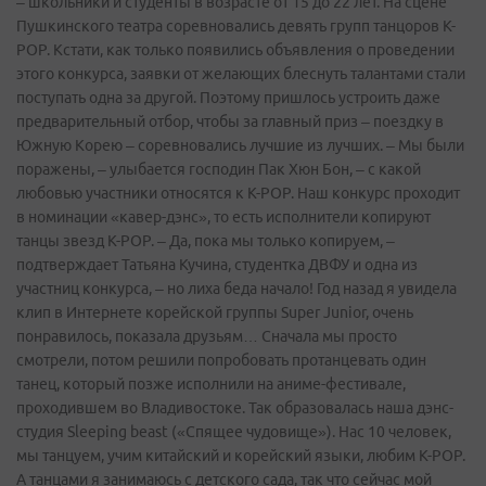
– школьники и студенты в возрасте от 15 до 22 лет. На сцене
Пушкинского театра соревновались девять групп танцоров K-
POP. Кстати, как только появились объявления о проведении
этого конкурса, заявки от желающих блеснуть талантами стали
поступать одна за другой. Поэтому пришлось устроить даже
предварительный отбор, чтобы за главный приз – поездку в
Южную Корею – соревновались лучшие из лучших. – Мы были
поражены, – улыбается господин Пак Хюн Бон, – с какой
любовью участники относятся к К-РОР. Наш конкурс проходит
в номинации «кавер-дэнс», то есть исполнители копируют
танцы звезд К-РОР. – Да, пока мы только копируем, –
подтверждает Татьяна Кучина, студентка ДВФУ и одна из
участниц конкурса, – но лиха беда начало! Год назад я увидела
клип в Интернете корейской группы Super Junior, очень
понравилось, показала друзьям… Сначала мы просто
смотрели, потом решили попробовать протанцевать один
танец, который позже исполнили на аниме-фестивале,
проходившем во Владивостоке. Так образовалась наша дэнс-
студия Sleeping beast («Спящее чудовище»). Нас 10 человек,
мы танцуем, учим китайский и корейский языки, любим К-РОР.
А танцами я занимаюсь с детского сада, так что сейчас мой