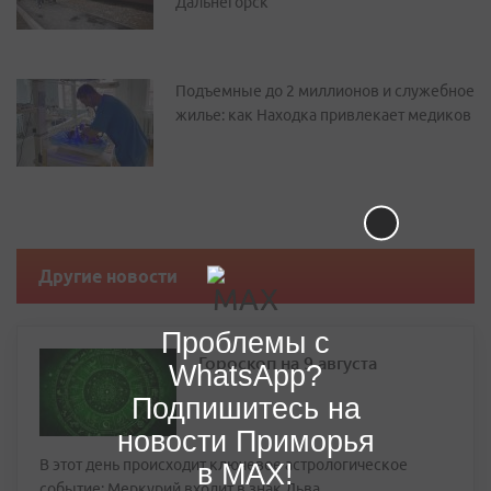
Дальнегорск
Подъемные до 2 миллионов и служебное
жилье: как Находка привлекает медиков
Другие новости
Проблемы с
Гороскоп на 9 августа
WhatsApp?
Подпишитесь на
новости Приморья
В этот день происходит ключевое астрологическое
в MAX!
событие: Меркурий входит в знак Льва