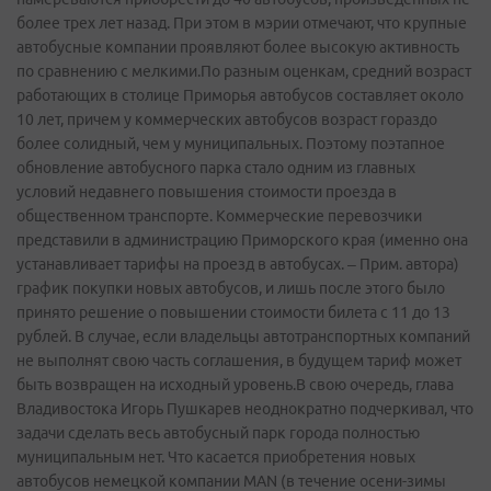
более трех лет назад. При этом в мэрии отмечают, что крупные
автобусные компании проявляют более высокую активность
по сравнению с мелкими.По разным оценкам, средний возраст
работающих в столице Приморья автобусов составляет около
10 лет, причем у коммерческих автобусов возраст гораздо
более солидный, чем у муниципальных. Поэтому поэтапное
обновление автобусного парка стало одним из главных
условий недавнего повышения стоимости проезда в
общественном транспорте. Коммерческие перевозчики
представили в администрацию Приморского края (именно она
устанавливает тарифы на проезд в автобусах. – Прим. автора)
график покупки новых автобусов, и лишь после этого было
принято решение о повышении стоимости билета с 11 до 13
рублей. В случае, если владельцы автотранспортных компаний
не выполнят свою часть соглашения, в будущем тариф может
быть возвращен на исходный уровень.В свою очередь, глава
Владивостока Игорь Пушкарев неоднократно подчеркивал, что
задачи сделать весь автобусный парк города полностью
муниципальным нет. Что касается приобретения новых
автобусов немецкой компании MAN (в течение осени-зимы