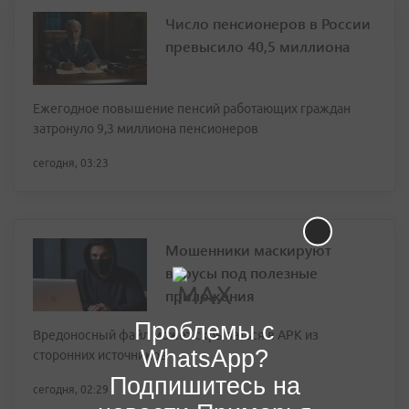
Число пенсионеров в России
превысило 40,5 миллиона
Ежегодное повышение пенсий работающих граждан
затронуло 9,3 миллиона пенсионеров
сегодня, 03:23
Мошенники маскируют
вирусы под полезные
приложения
Проблемы с
Вредоносный файл может скрываться в APK из
WhatsApp?
сторонних источников
Подпишитесь на
сегодня, 02:29