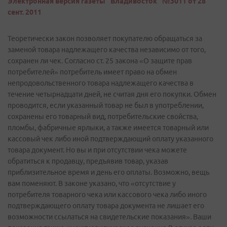
Электронная версия газеты "Владивосток" №3011 от 28
сент. 2011
Теоретически закон позволяет покупателю обращаться за
заменой товара надлежащего качества независимо от того,
сохранен ли чек. Согласно ст. 25 закона «О защите прав
потребителей» потребитель имеет право на обмен
непродовольственного товара надлежащего качества в
течение четырнадцати дней, не считая дня его покупки. Обмен
проводится, если указанный товар не был в употреблении,
сохранены его товарный вид, потребительские свойства,
пломбы, фабричные ярлыки, а также имеется товарный или
кассовый чек либо иной подтверждающий оплату указанного
товара документ. Но вы и при отсутствии чека можете
обратиться к продавцу, предъявив товар, указав
приблизительное время и день его оплаты. Возможно, вещь
вам поменяют. В законе указано, что «отсутствие у
потребителя товарного чека или кассового чека либо иного
подтверждающего оплату товара документа не лишает его
возможности ссылаться на свидетельские показания». Ваши