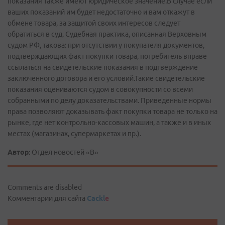
показания также имеют юридическое значение.В случае если
ваших показаний им будет недостаточно и вам откажут в
обмене товара, за защитой своих интересов следует
обратиться в суд. Судебная практика, описанная Верховным
судом РФ, такова: при отсутствии у покупателя документов,
подтверждающих факт покупки товара, потребитель вправе
ссылаться на свидетельские показания в подтверждение
заключенного договора и его условий.Такие свидетельские
показания оцениваются судом в совокупности со всеми
собранными по делу доказательствами. Приведенные нормы
права позволяют доказывать факт покупки товара не только на
рынке, где нет контрольно-кассовых машин, а также и в иных
местах (магазинах, супермаркетах и пр.).
Автор:
Отдел новостей «В»
Comments are disabled
Комментарии для сайта
Cackl
e