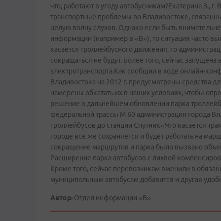
что, работают в угоду автобусникам?Екатерина З., 
транспортные проблемы во Владивостоке, связанны
целую волну слухов. Однако если быть внимательне
информации (например в «В»), то ситуация часто выгл
касается троллейбусного движения, то администрац
сокращаться не будут. Более того, сейчас запущена
электротранспорта.Как сообщил в ходе онлайн-кон
Владивостока на 2012 г. предусмотрены средства д
намерены обкатать их в наших условиях, чтобы опре
решение о дальнейшем обновлении парка троллейбу
федеральной трассы М 60 администрация города В
троллейбусов до станции Спутник».Что касается трамв
городе все же сохраняется и будет работать на мар
сокращение маршрутов и парка было вызвано объе
Расширение парка автобусов с лихвой компенсиров
Кроме того, сейчас перевозчикам вменили в обязан
муниципальным автобусам добавится и другая удобн
Автор:
Отдел информации «В»