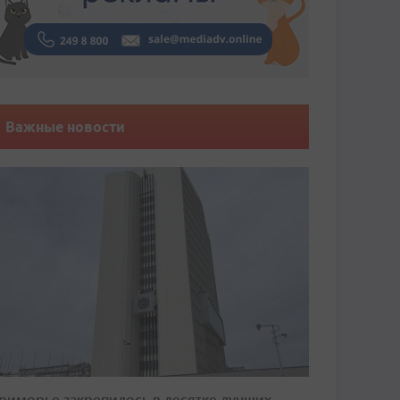
Важные новости
риморье закрепилось в десятке лучших