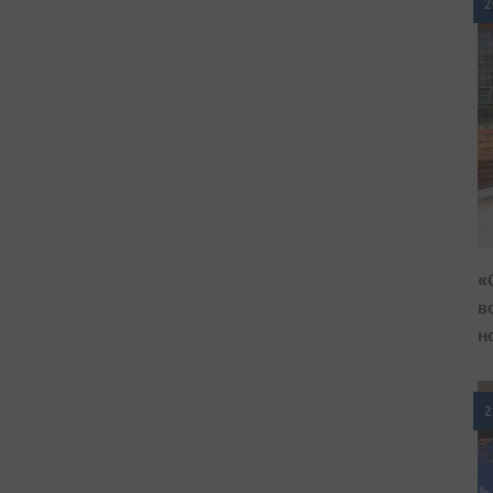
2
«
в
н
2