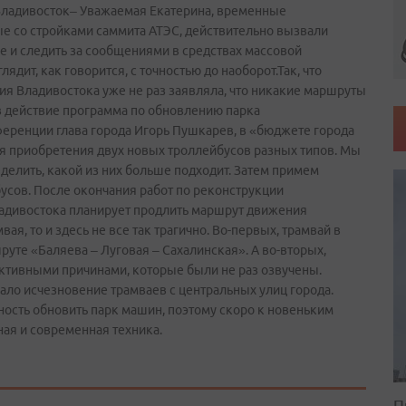
г. Владивосток– Уважаемая Екатерина, временные
е со стройками саммита АТЭС, действительно вызвали
е и следить за сообщениями в средствах массовой
ядит, как говорится, с точностью до наоборот.Так, что
ия Владивостока уже не раз заявляла, что никакие маршруты
 в действие программа по обновлению парка
ференции глава города Игорь Пушкарев, в «бюджете города
ля приобретения двух новых троллейбусов разных типов. Мы
делить, какой из них больше подходит. Затем примем
сов. После окончания работ по реконструкции
ладивостока планирует продлить маршрут движения
ая, то и здесь не все так трагично. Во-первых, трамвай в
шруте «Баляева – Луговая – Сахалинская». А во-вторых,
ктивными причинами, которые были не раз озвучены.
ало исчезновение трамваев с центральных улиц города.
ность обновить парк машин, поэтому скоро к новеньким
ая и современная техника.
П