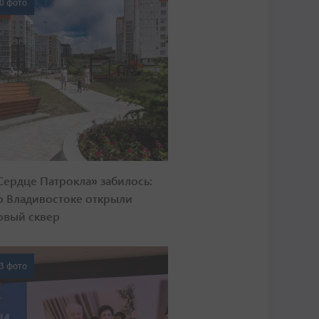
0 фото
Сердце Патрокла» забилось:
о Владивостоке открыли
овый сквер
3 фото