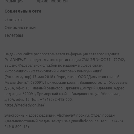
Редакция
Архив новостей
Социальные сети
vkontakte
Одноклассники
Телеграм
На данном сайте распространяется информация сетевого издания
"VLADNEWS" - свидетельство о регистрации СМИ ЭЛ № ФС 77 - 72742,
выдано Федеральной службой по надзору в сфере связи,
информационных технологий и массовых коммуникаций
(Роскомнадзор) 17 мая 2018 г. Учредитель ООО "Дальневосточный
Медиа Центр". 690091, Приморский край, г. Владивосток, ул. Уборевича,
д.20А, офис 13. Главный редактор Юркевич Дмитрий Юрьевич. Адрес
редакции: 690091, Приморский край, г. Владивосток, ул. Уборевича,
д.20А, офис 13. Тел.: +7 (423) 2-415-600.
https://mediadv.online/
Электронный адрес редакции: vladnews@inbox.ru. Отдел продаж
«Дальневосточный Медиа Центр» sale@mediadv.online. Тел.: +7 (423)
249-8-800. 18+