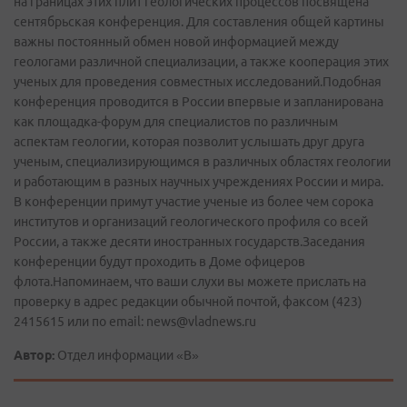
на границах этих плит геологических процессов посвящена
сентябрьская конференция. Для составления общей картины
важны постоянный обмен новой информацией между
геологами различной специализации, а также кооперация этих
ученых для проведения совместных исследований.Подобная
конференция проводится в России впервые и запланирована
как площадка-форум для специалистов по различным
аспектам геологии, которая позволит услышать друг друга
ученым, специализирующимся в различных областях геологии
и работающим в разных научных учреждениях России и мира.
В конференции примут участие ученые из более чем сорока
институтов и организаций геологического профиля со всей
России, а также десяти иностранных государств.Заседания
конференции будут проходить в Доме офицеров
флота.Напоминаем, что ваши слухи вы можете прислать на
проверку в адрес редакции обычной почтой, факсом (423)
2415615 или по е­mail: news@vladnews.ru
Автор:
Отдел информации «В»