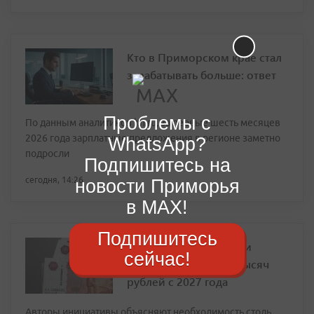
Кто в Приморском крае стал
зарабатывать больше: ответ
Проблемы с
По данным аналитиков hh.ru, за первые шесть месяцев
2026 года зарплатные предложения в регионе заметно
WhatsApp?
подросли
Подпишитесь на
сегодня, 14:26
новости Приморья
в MAX!
Подпишитесь
В Госдуме предложили
сейчас!
поднять МРОТ до 50 тысяч
рублей с 2027 года
Авторы инициативы объясняют необходимость столь