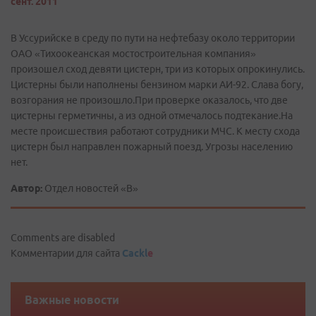
сент. 2011
В Уссурийске в среду по пути на нефтебазу около территории
ОАО «Тихоокеанская мостостроительная компания»
произошел сход девяти цистерн, три из которых опрокинулись.
Цистерны были наполнены бензином марки АИ-92. Слава богу,
возгорания не произошло.При проверке оказалось, что две
цистерны герметичны, а из одной отмечалось подтекание.На
месте происшествия работают сотрудники МЧС. К месту схода
цистерн был направлен пожарный поезд. Угрозы населению
нет.
Автор:
Отдел новостей «В»
Comments are disabled
Комментарии для сайта
Cackl
e
Важные новости