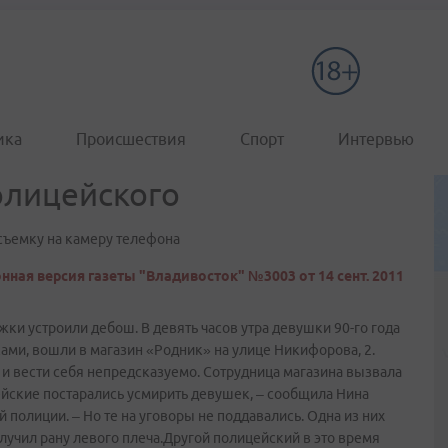
ика
Происшествия
Спорт
Интервью
олицейского
съемку на камеру телефона
нная версия газеты "Владивосток" №3003 от 14 сент. 2011
ки устроили дебош. В девять часов утра девушки 90-го года
ами, вошли в магазин «Родник» на улице Никифорова, 2.
 и вести себя непредсказуемо. Сотрудница магазина вызвала
йские постарались усмирить девушек, – сообщила Нина
 полиции. – Но те на уговоры не поддавались. Одна из них
олучил рану левого плеча.Другой полицейский в это время