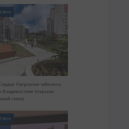
0 фото
Сердце Патрокла» забилось:
о Владивостоке открыли
овый сквер
3 фото