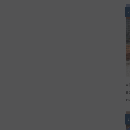
2
«
в
н
2