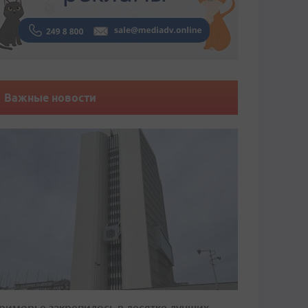
Важные новости
риморье закрепилось в десятке лучших