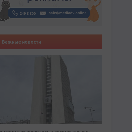
Важные новости
риморье закрепилось в десятке лучших