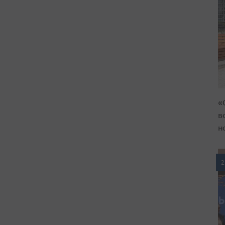
«
в
н
2