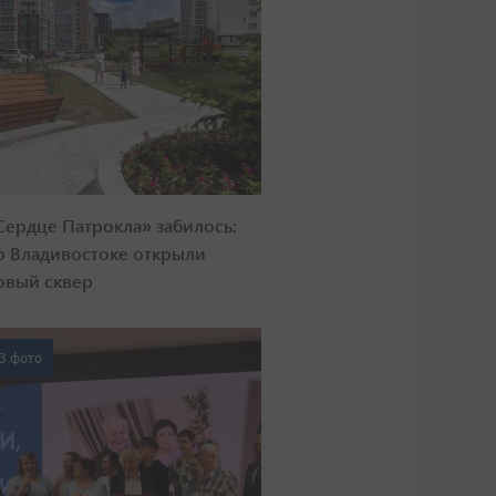
Сердце Патрокла» забилось:
о Владивостоке открыли
овый сквер
3 фото