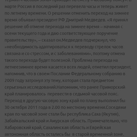
марте Россия в последний раз перевела часы и теперь живет
по летнему времени. О решении отменить переход на зимнее
время объявил президент РФ Дмитрий Медведев. «Я принял
решение об отмене перехода на зимнее время – начиная с
осени текущего года и даю соответствующее поручение
правительству», – сказал он.Медведев подчеркнул, что
«необходимость адаптироваться к переводу стрелок часов
связана и со стрессом, и с заболеваниями», поэтому отмена
такого перехода будет полезной. Проблема перехода на
летнеезимнее время касается всех людей, отметил президент,
напомнив, что в своем Послании Федеральному собранию в
2009 году затронул эту тему, которая стала предметом
серьезных исследований.Напомним, что ранее Приморский
край планировалось перевести в седьмой часовой пояс.
Переход в другую часовую зону край по плану выполнил бы
30 октября 2011 года в 2.00 по местному времени.Соседями
края по часовой зоне стали бы республика Саха (Якутия),
Забайкальский край и Амурская область. Примечательно, что
Хабаровский край, Сахалинская область и Еврейская
автономная область остались бы в старой временной зоне.