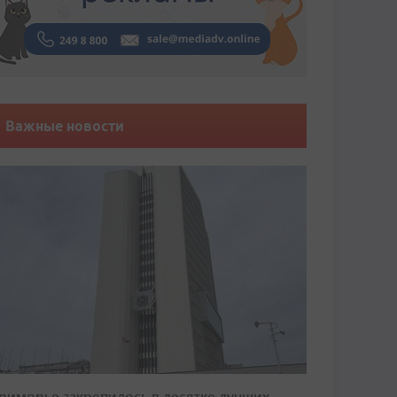
Важные новости
риморье закрепилось в десятке лучших