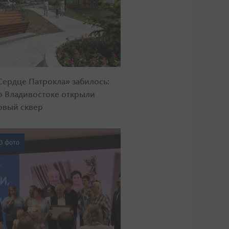
Сердце Патрокла» забилось:
о Владивостоке открыли
овый сквер
3 фото