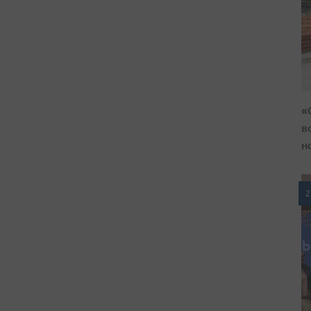
«
в
н
2