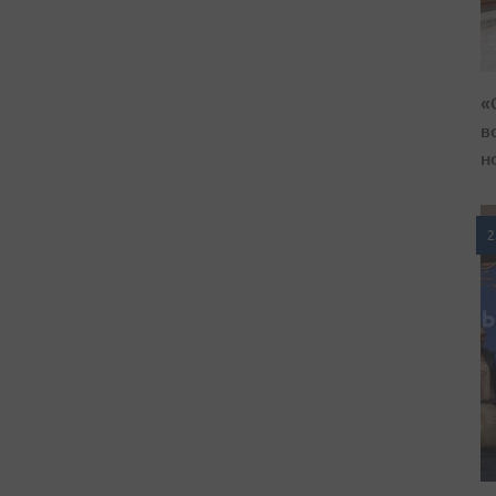
«
в
н
2