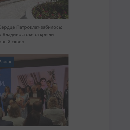
Сердце Патрокла» забилось:
о Владивостоке открыли
овый сквер
3 фото