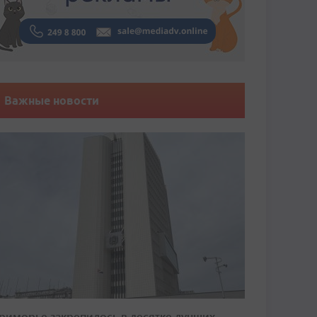
Важные новости
риморье закрепилось в десятке лучших