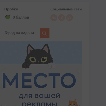
Пробки
Социальные сети
0 баллов
Город на ладони