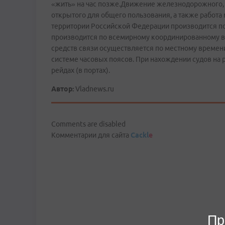
«жить» на час позже.Движение железнодорожного, 
открытого для общего пользования, а также работа
территории Российской Федерации производится п
производится по всемирному координированному в
средств связи осуществляется по местному времен
системе часовых поясов. При нахождении судов на р
рейдах (в портах).
Автор:
Vladnews.ru
Comments are disabled
Комментарии для сайта
Cackl
e
Пр