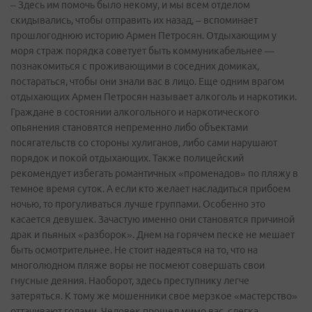
– Здесь им помочь было некому, и мы всем отделом
скидывались, чтобы отправить их назад, – вспоминает
прошлогоднюю историю Армен Петросян. Отдыхающим у
моря страж порядка советует быть коммуникабельнее —
познакомиться с проживающими в соседних домиках,
постараться, чтобы они знали вас в лицо. Еще одним врагом
отдыхающих Армен Петросян называет алкоголь и наркотики.
Граждане в состоянии алкогольного и наркотического
опьянения становятся непременно либо объектами
посягательств со стороны хулиганов, либо сами нарушают
порядок и покой отдыхающих. Также полицейский
рекомендует избегать романтичных «променадов» по пляжу в
темное время суток. А если кто желает насладиться прибоем
ночью, то прогуливаться лучше группами. Особенно это
касается девушек. Зачастую именно они становятся причиной
драк и пьяных «разборок». Днем на горячем песке не мешает
быть осмотрительнее. Не стоит надеяться на то, что на
многолюдном пляже воры не посмеют совершать свои
гнусные деяния. Наоборот, здесь преступнику легче
затеряться. К тому же мошенники свое мерзкое «мастерство»
оттачивают годами. Человек прошел мимо вас, слегка