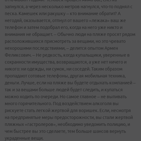
запнулся, а через несколько метров нагнулся, что-то поднял с
песка. Камешек или ракушку – кто внимание обратит? А
негодяй, оказывается, отпнул от вашего «лежака» ваш же
телефон и затем подобрал его, когда на него уже никто и
внимания не обращает. – Обычно люди на пляже просят рядом
расположившихся присмотреть за вещами, но это чревато
нехорошими последствиями, – делится опытом Армен
Феликсович. – Не редкость, когда купальщики, уверенные в
сохранности имущества, возвращаются, а уже нет ничего и
никого: ни одежды, ни сумок, ни соседей. Таким образом
пропадают сотовые телефоны, другая мобильная техника,
деньги. Лучше, если на пляже вы будете отдыхать компанией –
так и за вещами больше людей будет следить, и купаться
можно ходить по очереди. Но самое главное – не выпивать
много горячительного. Под воздействием алкоголя вы
рискуете стать легкой жертвой для воришек. Если, несмотря
на предпринятые меры предосторожности, вы стали жертвой
пляжных «гастролеров», необходимо уведомить полицию, и
чем быстрее вы это сделаете, тем больше шансов вернуть
украденные вещи.