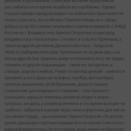
девушек в купальниках. Понятное желание курортников
расслабиться и на время позабыть все проблемы. Однако
стражи порядка предупреждают: на побережье приезжают не
только отдыхать, но и работать. Причем отнюдь не в сфере
добрых услуг.По словам начальника отдела полиции № 2 УМВД
России по г. Владивостоку Армена Петросяна, в пригород
Владивостока «гастролеры» слетаются со всего Приморья, а
также из других регионов Дальнего Востока – Амурской
области, Хабаровского края. Приезжают не на день-два, а на
месяц-другой. Как правило, живут в палатках в лесу. Их трудно
отличить от других отдыхающих – такие же загорелые, в
сланцах, шортах и майках. Разве что взгляд цепкий – заметят и
запомнят, у кого дорогой телефон, ноутбук, фотоаппарат,
золотые украшения, тугой бумажник, дорогостоящее
снаряжение для подводного плавания. – Как пригреет
солнышко, народ из пляжных домиков уходит к морю –
купаться, загорать, а злоумышленники в это время выходят на
«работу». Забраться в домик через окна и форточки для них не
составляет труда, – рассказывает Армен Петросян. Он долгое
время руководил отделом полиции № 6 по охране Советского
района Владивостока. По его словам, воры ничем не брезгуют.