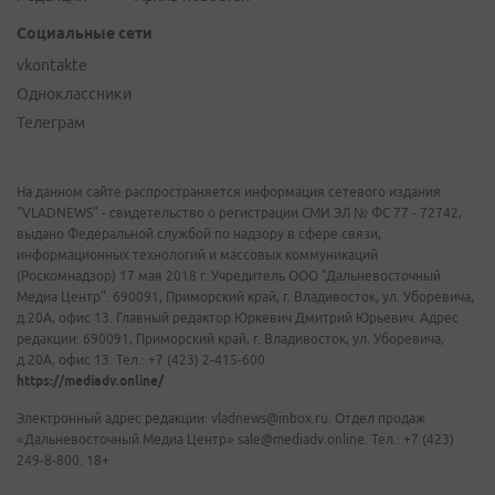
Социальные сети
vkontakte
Одноклассники
Телеграм
На данном сайте распространяется информация сетевого издания
"VLADNEWS" - свидетельство о регистрации СМИ ЭЛ № ФС 77 - 72742,
выдано Федеральной службой по надзору в сфере связи,
информационных технологий и массовых коммуникаций
(Роскомнадзор) 17 мая 2018 г. Учредитель ООО "Дальневосточный
Медиа Центр". 690091, Приморский край, г. Владивосток, ул. Уборевича,
д.20А, офис 13. Главный редактор Юркевич Дмитрий Юрьевич. Адрес
редакции: 690091, Приморский край, г. Владивосток, ул. Уборевича,
д.20А, офис 13. Тел.: +7 (423) 2-415-600.
https://mediadv.online/
Электронный адрес редакции: vladnews@inbox.ru. Отдел продаж
«Дальневосточный Медиа Центр» sale@mediadv.online. Тел.: +7 (423)
249-8-800. 18+