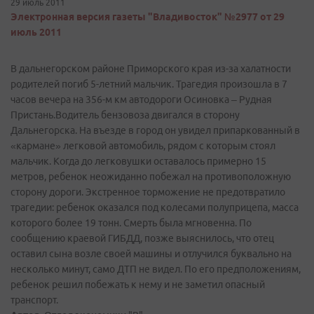
29 июль 2011
Электронная версия газеты "Владивосток" №2977 от 29
июль 2011
В дальнегорском районе Приморского края из-за халатности
родителей погиб 5-летний мальчик. Трагедия произошла в 7
часов вечера на 356-м км автодороги Осиновка – Рудная
Пристань.Водитель бензовоза двигался в сторону
Дальнегорска. На въезде в город он увидел припаркованный в
«кармане» легковой автомобиль, рядом с которым стоял
мальчик. Когда до легковушки оставалось примерно 15
метров, ребенок неожиданно побежал на противоположную
сторону дороги. Экстренное торможение не предотвратило
трагедии: ребенок оказался под колесами полуприцепа, масса
которого более 19 тонн. Смерть была мгновенна. По
сообщению краевой ГИБДД, позже выяснилось, что отец
оставил сына возле своей машины и отлучился буквально на
несколько минут, само ДТП не видел. По его предположениям,
ребенок решил побежать к нему и не заметил опасный
транспорт.