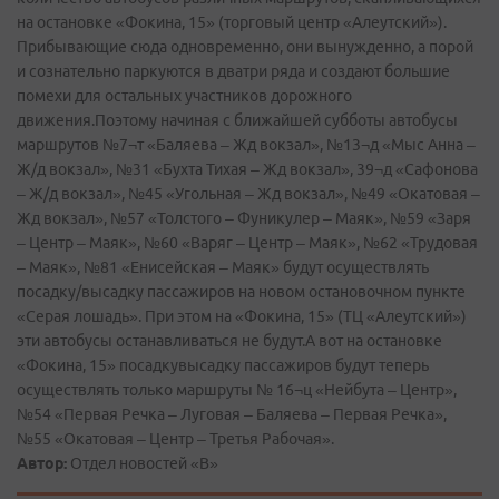
на остановке «Фокина, 15» (торговый центр «Алеутский»).
Прибывающие сюда одновременно, они вынужденно, а порой
и сознательно паркуются в два­три ряда и создают большие
помехи для остальных участников дорожного
движения.Поэтому начиная с ближайшей субботы автобусы
маршрутов №7¬т «Баляева – Жд вокзал», №13¬д «Мыс Анна –
Ж/д вокзал», №31 «Бухта Тихая – Жд вокзал», 39¬д «Сафонова
– Ж/д вокзал», №45 «Угольная – Жд вокзал», №49 «Окатовая –
Жд вокзал», №57 «Толстого – Фуникулер – Маяк», №59 «Заря
– Центр – Маяк», №60 «Варяг – Центр – Маяк», №62 «Трудовая
– Маяк», №81 «Енисейская – Маяк» будут осуществлять
посадку/высадку пассажиров на новом остановочном пункте
«Серая лошадь». При этом на «Фокина, 15» (ТЦ «Алеутский»)
эти автобусы останавливаться не будут.А вот на остановке
«Фокина, 15» посадкувысадку пассажиров будут теперь
осуществлять только маршруты № 16¬ц «Нейбута – Центр»,
№54 «Первая Речка – Луговая – Баляева – Первая Речка»,
№55 «Окатовая – Центр – Третья Рабочая».
Автор:
Отдел новостей «В»