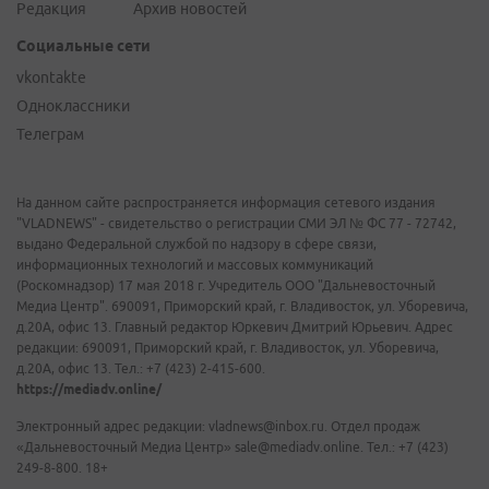
Редакция
Архив новостей
Социальные сети
vkontakte
Одноклассники
Телеграм
На данном сайте распространяется информация сетевого издания
"VLADNEWS" - свидетельство о регистрации СМИ ЭЛ № ФС 77 - 72742,
выдано Федеральной службой по надзору в сфере связи,
информационных технологий и массовых коммуникаций
(Роскомнадзор) 17 мая 2018 г. Учредитель ООО "Дальневосточный
Медиа Центр". 690091, Приморский край, г. Владивосток, ул. Уборевича,
д.20А, офис 13. Главный редактор Юркевич Дмитрий Юрьевич. Адрес
редакции: 690091, Приморский край, г. Владивосток, ул. Уборевича,
д.20А, офис 13. Тел.: +7 (423) 2-415-600.
https://mediadv.online/
Электронный адрес редакции: vladnews@inbox.ru. Отдел продаж
«Дальневосточный Медиа Центр» sale@mediadv.online. Тел.: +7 (423)
249-8-800. 18+