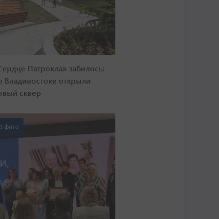
Сердце Патрокла» забилось:
о Владивостоке открыли
овый сквер
3 фото