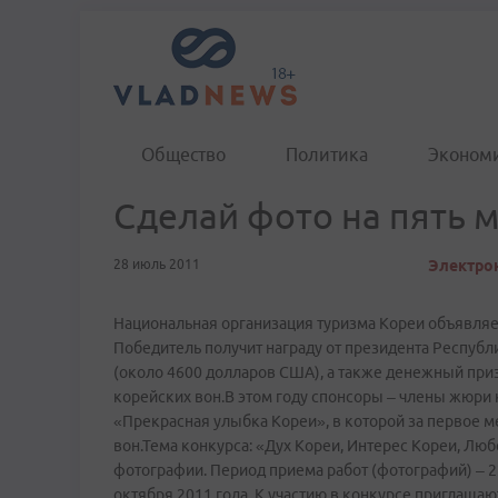
Общество
Политика
Эконом
Сделай фото на пять 
28 июль 2011
Электрон
Национальная организация туризма Кореи объявляе
Победитель получит награду от президента Республ
(около 4600 долларов США), а также денежный приз 
корейских вон.В этом году спонсоры – члены жюри 
«Прекрасная улыбка Кореи», в которой за первое мес
вон.Тема конкурса: «Дух Кореи, Интерес Кореи, Л
фотографии. Период приема работ (фотографий) – 22
октября 2011 года. К участию в конкурсе приглаша