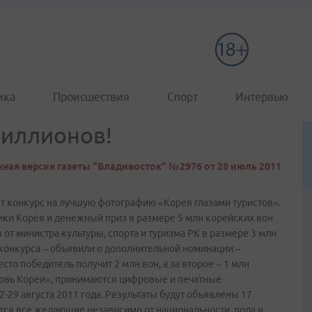
ика
Происшествия
Спорт
Интервью
миллионов!
ная версия газеты "Владивосток" №2976 от 28 июль 2011
т конкурс на лучшую фотографию «Корея глазами туристов».
ики Корея и денежный приз в размере 5 млн корейских вон
от министра культуры, спорта и туризма РК в размере 3 млн
конкурса – объявили о дополнительной номинации –
то победитель получит 2 млн вон, а за второе – 1 млн
юбовь Кореи», принимаются цифровые и печатные
-29 августа 2011 года. Результаты будут объявлены 17
ются все желающие независимо от национальности, пола и