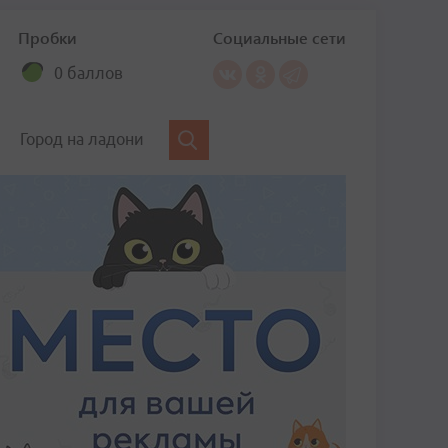
Пробки
Социальные сети
0 баллов
Город на ладони