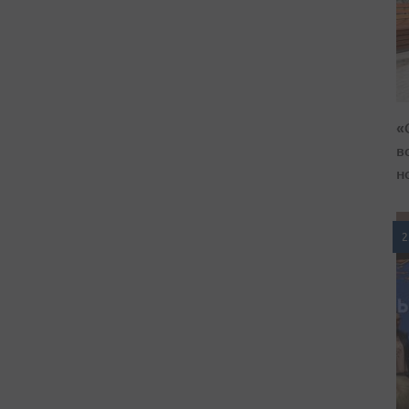
«
в
н
2