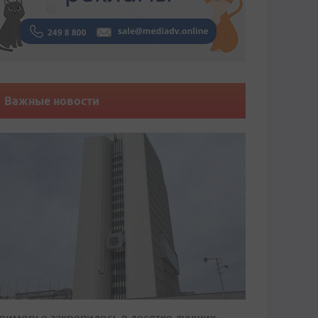
Важные новости
риморье закрепилось в десятке лучших