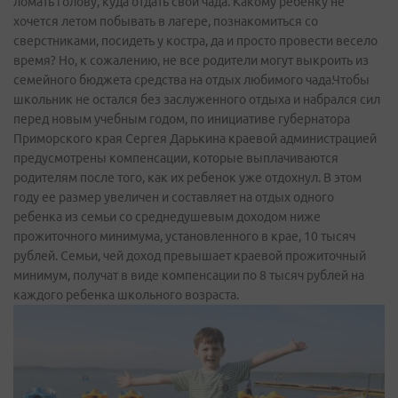
ломать голову, куда отдать свои чада. Какому ребенку не
хочется летом побывать в лагере, познакомиться со
сверстниками, посидеть у костра, да и просто провести весело
время? Но, к сожалению, не все родители могут выкроить из
семейного бюджета средства на отдых любимого чада.Чтобы
школьник не остался без заслуженного отдыха и набрался сил
перед новым учебным годом, по инициативе губернатора
Приморского края Сергея Дарькина краевой администрацией
предусмотрены компенсации, которые выплачиваются
родителям после того, как их ребенок уже отдохнул. В этом
году ее размер увеличен и составляет на отдых одного
ребенка из семьи со среднедушевым доходом ниже
прожиточного минимума, установленного в крае, 10 тысяч
рублей. Семьи, чей доход превышает краевой прожиточный
минимум, получат в виде компенсации по 8 тысяч рублей на
каждого ребенка школьного возраста.