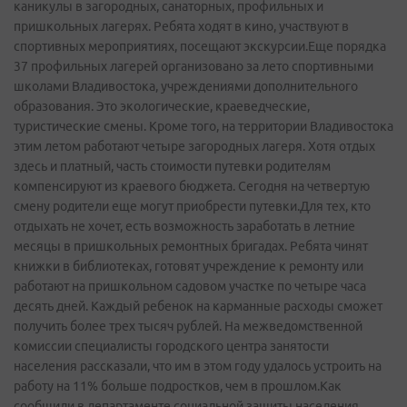
каникулы в загородных, санаторных, профильных и
пришкольных лагерях. Ребята ходят в кино, участвуют в
спортивных мероприятиях, посещают экскурсии.Еще порядка
37 профильных лагерей организовано за лето спортивными
школами Владивостока, учреждениями дополнительного
образования. Это экологические, краеведческие,
туристические смены. Кроме того, на территории Владивостока
этим летом работают четыре загородных лагеря. Хотя отдых
здесь и платный, часть стоимости путевки родителям
компенсируют из краевого бюджета. Сегодня на четвертую
смену родители еще могут приобрести путевки.Для тех, кто
отдыхать не хочет, есть возможность заработать в летние
месяцы в пришкольных ремонтных бригадах. Ребята чинят
книжки в библиотеках, готовят учреждение к ремонту или
работают на пришкольном садовом участке по четыре часа
десять дней. Каждый ребенок на карманные расходы сможет
получить более трех тысяч рублей. На межведомственной
комиссии специалисты городского центра занятости
населения рассказали, что им в этом году удалось устроить на
работу на 11% больше подростков, чем в прошлом.Как
сообщили в департаменте социальной защиты населения