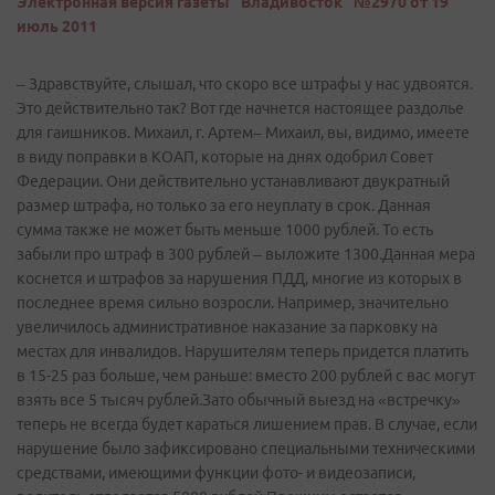
Электронная версия газеты "Владивосток" №2970 от 19
июль 2011
– Здравствуйте, слышал, что скоро все штрафы у нас удвоятся.
Это действительно так? Вот где начнется настоящее раздолье
для гаишников. Михаил, г. Артем– Михаил, вы, видимо, имеете
в виду поправки в КОАП, которые на днях одобрил Совет
Федерации. Они действительно устанавливают двукратный
размер штрафа, но только за его неуплату в срок. Данная
сумма также не может быть меньше 1000 рублей. То есть
забыли про штраф в 300 рублей – выложите 1300.Данная мера
коснется и штрафов за нарушения ПДД, многие из которых в
последнее время сильно возросли. Например, значительно
увеличилось административное наказание за парковку на
местах для инвалидов. Нарушителям теперь придется платить
в 15-25 раз больше, чем раньше: вместо 200 рублей с вас могут
взять все 5 тысяч рублей.Зато обычный выезд на «встречку»
теперь не всегда будет караться лишением прав. В случае, если
нарушение было зафиксировано специальными техническими
средствами, имеющими функции фото- и видеозаписи,