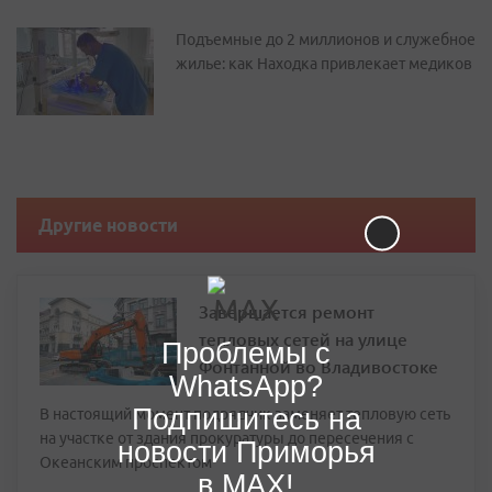
Подъемные до 2 миллионов и служебное
жилье: как Находка привлекает медиков
Другие новости
Завершается ремонт
тепловых сетей на улице
Проблемы с
Фонтанной во Владивостоке
WhatsApp?
Подпишитесь на
В настоящий момент подрядчик заменяет тепловую сеть
на участке от здания прокуратуры до пересечения с
новости Приморья
Океанским проспектом
в MAX!