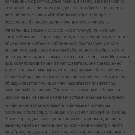
комедийными ролями. Злые языки, я отвечу вам: возможно,
комедия стала слишком узка для гиганта Джима, но актер из
него первоклассный. «Пингвины мистера Поппера» -
безусловный лидер недели.«Очень плохая училка»
…
Учительница средних классов живет гламурной жизнью
светской львицы, ходит на работу, как на вечеринку, и мечтает
об увеличении объема собственного бюста.Однако после
внезапного разрыва с богатым бойфрендом ее образ жизни
резко меняется, хотя сама она это осознает не сразу. Но когда в
их школу приходит новый преподаватель, она совершенно
теряет голову и начинает охоту...за деньгами.«Меланхолия»…
Свадьба оборачивается катастрофой вселенского масштаба:
обнаруживается, что на Землю надвигается планета под
названием Меланхолия. С каждым часом она все ближе, и
шансов на выживание у человечества все меньше.
На пресс­-
конференции перед премьерой фильма на Каннском
фестивале произошел скандал с участием Ларса Фон Триера.
Режиссер поддался на провокацию со стороны журналиста,
намекнувшего на немецкое происхождение маэстро, на что
Фон Триер не сдержался и не совсем корректно отозвался о