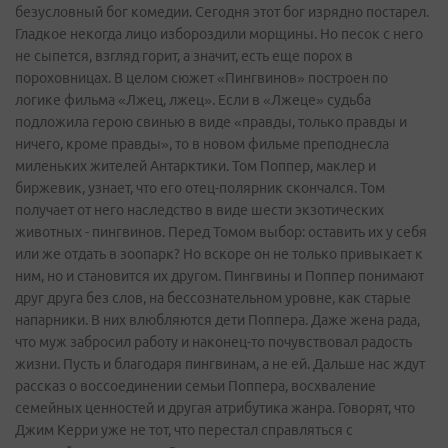
безусловный бог комедии. Сегодня этот бог изрядно постарел.
Гладкое некогда лицо избороздили морщины. Но песок с него
не сыпется, взгляд горит, а значит, есть еще порох в
пороховницах. В целом сюжет «Пингвинов» построен по
логике фильма «Лжец, лжец». Если в «Лжеце» судьба
подложила герою свинью в виде «правды, только правды и
ничего, кроме правды», то в новом фильме преподнесла
миленьких жителей Антарктики. Том Поппер, маклер и
биржевик, узнает, что его отец-полярник скончался. Том
получает от него наследство в виде шести экзотических
животных - пингвинов. Перед Томом выбор: оставить их у себя
или же отдать в зоопарк? Но вскоре он не только привыкает к
ним, но и становится их другом. Пингвины и Поппер понимают
друг друга без слов, на бессознательном уровне, как старые
напарники. В них влюбляются дети Поппера. Даже жена рада,
что муж забросил работу и наконец-­то почувствовал радость
жизни. Пусть и благодаря пингвинам, а не ей. Дальше нас ждут
рассказ о воссоединении семьи Поппера, восхваление
семейных ценностей и другая атрибутика жанра. Говорят, что
Джим Керри уже не тот, что перестал справляться с