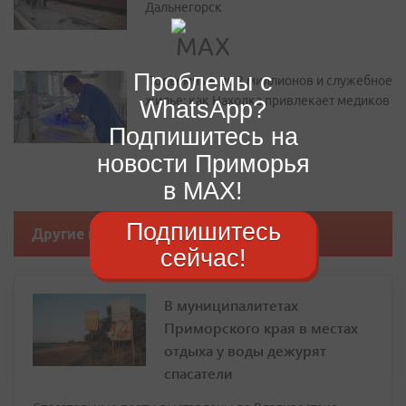
Дальнегорск
Проблемы с
Подъемные до 2 миллионов и служебное
жилье: как Находка привлекает медиков
WhatsApp?
Подпишитесь на
новости Приморья
в MAX!
Подпишитесь
Другие новости
сейчас!
В муниципалитетах
Приморского края в местах
отдыха у воды дежурят
спасатели