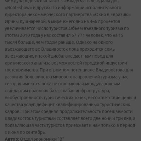
международных выставок ¬ «ВладЭКСПО», «Дальтур»,
«Boat¬show» и других.По информации исполнительного
директора некоммерческого партнерства «Окно в Евразию»
Ирины Кушнаревой, в мире ежегодно на 4¬6 процентов
увеличивается число туристов.Объем въездного туризма по
итогам 2010 года у нас составил 67 771 человек, что на 15
тысяч больше, чем годом раньше. Однако на одного
въезжающего во Владивосток пока приходится семь
выезжающих, и такой дисбаланс дает нам повод для
критического анализа возможностей городской индустрии
гостеприимства. При огромном потенциале Владивостока для
развития большинства мировых направлений туризма у нас
сегодня имеются пока не отвечающая международным
стандартам правовая база, слабая инфраструктура,
необустроенность туристических точек, несоответствие цены и
качества услуг, дефицит квалифицированных туристических
кадров. При этом средняя продолжительность посещаемости
Владивостока туристами составляет всего две ночи и три дня, а
подавляющая часть туристов приезжает к нам только в период
с июня по сентябрь.
Автор:
Отдел экономики "В"