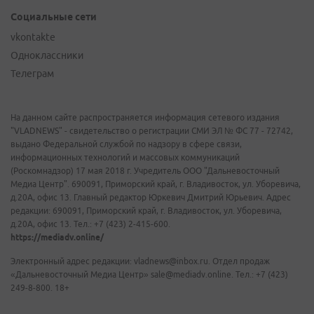
Социальные сети
vkontakte
Одноклассники
Телеграм
На данном сайте распространяется информация сетевого издания
"VLADNEWS" - свидетельство о регистрации СМИ ЭЛ № ФС 77 - 72742,
выдано Федеральной службой по надзору в сфере связи,
информационных технологий и массовых коммуникаций
(Роскомнадзор) 17 мая 2018 г. Учредитель ООО "Дальневосточный
Медиа Центр". 690091, Приморский край, г. Владивосток, ул. Уборевича,
д.20А, офис 13. Главный редактор Юркевич Дмитрий Юрьевич. Адрес
редакции: 690091, Приморский край, г. Владивосток, ул. Уборевича,
д.20А, офис 13. Тел.: +7 (423) 2-415-600.
https://mediadv.online/
Электронный адрес редакции: vladnews@inbox.ru. Отдел продаж
«Дальневосточный Медиа Центр» sale@mediadv.online. Тел.: +7 (423)
249-8-800. 18+