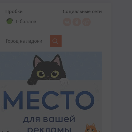
Пробки
Социальные сети
0 баллов
Город на ладони