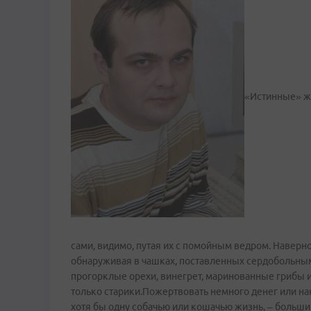
«Истинные» же
сами, видимо, путая их с помойным ведром. Наверн
обнаруживая в чашках, поставленных сердобольны
прогорклые орехи, винегрет, маринованные грибы 
только старики.Пожертвовать немного денег или н
хотя бы одну собачью или кошачью жизнь, – большин