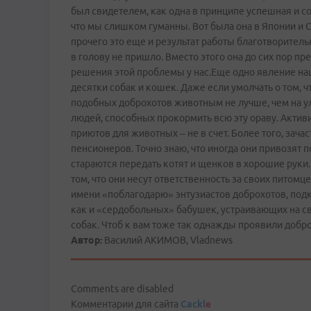
был свидетелем, как одна в принципе успешная и 
что мы слишком гуманны. Вот была она в Японии и С
прочего это еще и результат работы благотворител
в голову не пришло. Вместо этого она до сих пор пре
решения этой проблемы у нас.Еще одно явление наш
десятки собак и кошек. Даже если умолчать о том, ч
подобных доброхотов животным не лучше, чем на ул
людей, способных прокормить всю эту ораву. Актив
приютов для животных – не в счет. Более того, зач
пенсионеров. Точно знаю, что иногда они привозя
стараются передать котят и щенков в хорошие руки.
том, что они несут ответственность за своих питомц
имени «поблагодарю» энтузиастов доброхотов, под
как и «сердобольных» бабушек, устраивающих на с
собак. Чтоб к вам тоже так однажды проявили добро
Автор:
Василий АКИМОВ, Vladnews
Comments are disabled
Комментарии для сайта
Cackl
e