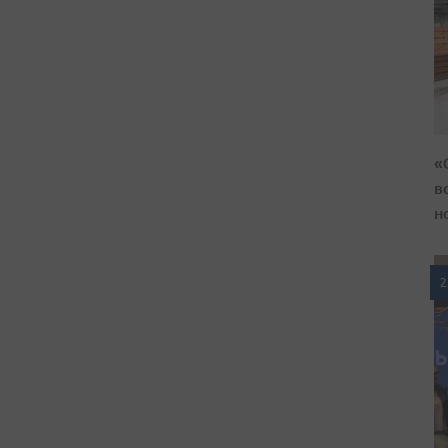
«
в
н
2