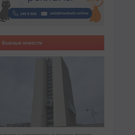
Важные новости
риморье закрепилось в десятке лучших