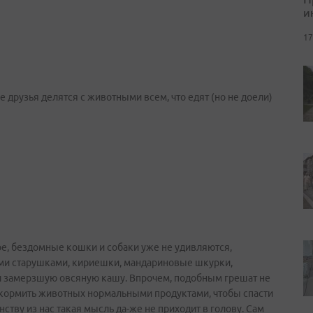
и
17
 друзья делятся с животными всем, что едят (но не доели)
ое, бездомные кошки и собаки уже не удивляются,
ми старушками, кириешки, мандариновые шкурки,
и замерзшую овсяную кашу. Впрочем, подобным грешат не
акормить животных нормальными продуктами, чтобы спасти
ству из нас такая мысль да-же не приходит в голову. Сам