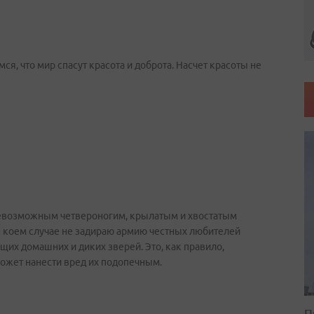
ся, что мир спасут красота и доброта. Насчет красоты не
севозможным четвероногим, крылатым и хвостатым
 в коем случае не задираю армию честных любителей
щих домашних и диких зверей. Это, как правило,
может нанести вред их подопечным.
П