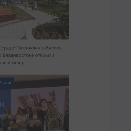
Сердце Патрокла» забилось:
о Владивостоке открыли
овый сквер
3 фото