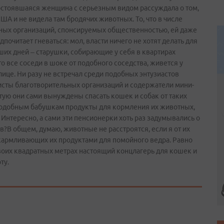
состоявшаяся женщина с серьезным видом рассуждала о том,
ША и не видела там бродячих животных. То, что в числе
ьных организаций, спонсируемых общественностью, ей даже
дпочитает гневаться: мол, власти ничего не хотят делать для
их дней – старушки, собирающие у себя в квартирах
то все соседи в шоке от подобного соседства, живется у
ице. Ни разу не встречал среди подобных энтузиастов
исты благотворительных организаций и содержатели мини-
астую они сами вынуждены спасать кошек и собак от таких
т подобным бабушкам продукты для кормления их животных,
 Интересно, а сами эти пенсионерки хоть раз задумывались о
ев?В общем, думаю, животные не расстроятся, если я от их
кармливающих их продуктами для помойного ведра. Равно
воих квадратных метрах настоящий концлагерь для кошек и
ту.