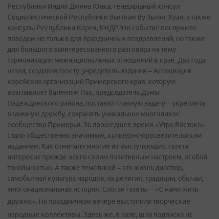
Республики Индия Джина Юика, генеральный консул
Социалистической Республики Вьетнам Ву Зыонг Хуан, а также
консулы Республики Корея, КНДР.Это событие послужило
поводом не только для праздничных поздравлений, но также
для большого заинтересованного разговора на тему
гармонизации межнациональных отношений в крае. Два года
назад, создавая газету, учредитель издания – Ассоциация
корейских организаций Приморского края, которую
возглавляет Валентин Пак, председатель Думы
Надеждинского района, поставил главную задачу – укреплять
взаимную дружбу, сохранять уникальное многоликое
сообщество Приморья. За прошедшее время «Утро Востока»
стало общественно значимым, культурно-­просветительским
изданием. Как отмечали многие из выступающих, газета
интересна прежде всего своим позитивным настроем, особой
тональностью. А также тематикой – это жизнь диаспор,
самобытная культура народов, их религия, традиции, обычаи,
многонациональная история. Слоган газеты – «С нами жить –
дружно».
На праздничном вечере выступили творческие
народные коллективы. Здесь же, в зале, шла подписка на