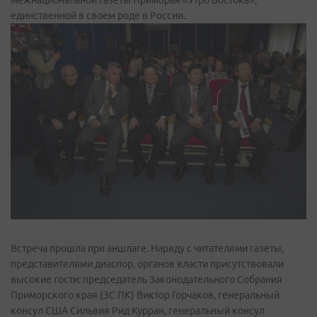
межнациональной газеты Приморья «Утро Востока»,
единственной в своем роде в России.
Встреча прошла при аншлаге. Наряду с читателями газеты,
представителями диаспор, органов власти присутствовали
высокие гости: председатель Законодательного Собрания
Приморского края (ЗС ПК) Виктор Горчаков, генеральный
консул США Сильвия Рид Курран, генеральный консул