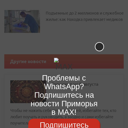
Подъемные до 2 миллионов и служебное
жилье: как Находка привлекает медиков
Другие новости
Проблемы с
Гороскоп на 8 августа
WhatsApp?
Подпишитесь на
новости Приморья
в MAX!
Чтобы не нажить себе неприятностей, избегайте тех, кто
любит поучать и руководить, а заодно и сами избегайте
Подпишитесь
поучительных ноток в своем голосе