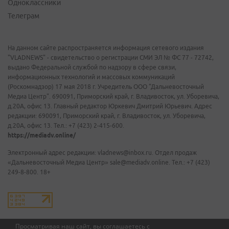
Одноклассники
Телеграм
На данном сайте распространяется информация сетевого издания
"VLADNEWS" - свидетельство о регистрации СМИ ЭЛ № ФС 77 - 72742,
выдано Федеральной службой по надзору в сфере связи,
информационных технологий и массовых коммуникаций
(Роскомнадзор) 17 мая 2018 г. Учредитель ООО "Дальневосточный
Медиа Центр". 690091, Приморский край, г. Владивосток, ул. Уборевича,
д.20А, офис 13. Главный редактор Юркевич Дмитрий Юрьевич. Адрес
редакции: 690091, Приморский край, г. Владивосток, ул. Уборевича,
д.20А, офис 13. Тел.: +7 (423) 2-415-600.
https://mediadv.online/
Электронный адрес редакции: vladnews@inbox.ru. Отдел продаж
«Дальневосточный Медиа Центр» sale@mediadv.online. Тел.: +7 (423)
249-8-800. 18+
Просматривая наш сайт, вы соглашаетесь с