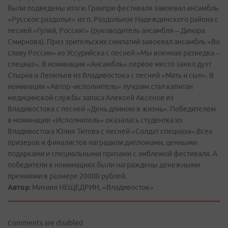
были подведены итоги. Гран­при фестиваля завоевал ансамбль
«Русское раздолье» из п. Раздольное Надеждинского района с
песней «Гуляй, Россия!» (руководитель ансамбля – Динара
Смирнова). Приз зрительских симпатий завоевал ансамбль «Во
славу России» из Уссурийска с песней «Мы военная разведка –
спецназ». В номинации «Ансамбль» первое место занял дуэт
Стырна и Леонтьев из Владивостока с песней «Мать и сын». В
номинации «Автор¬исполнитель» лучшим стал капитан
медицинской службы запаса Алексей Аксенов из
Владивостока с песней «День длиною в жизнь». Победителем
в номинации «Исполнитель» оказалась студентка из
Владивостока Юлия Титова с песней «Солдат спецназа».Всех
призеров и финалистов наградили дипломами, ценными
подарками и специальными призами с эмблемой фестиваля. А
победители в номинациях были награждены денежными
премиями в размере 20000 рублей.
Автор:
Михаил НЕЩЕДРИН, «Владивосток»
Comments are disabled