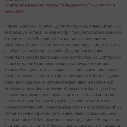
Электронная версия газеты "Владивосток" №2949 от 14
июнь 2011
Фирма «Аврора» «кинула» десятки горожан, отдавших деньги
за поездку в Китай.В начале ноября прошлого года на одном из
интернет-сайтов Владивостока появилось объявление
турфирмы «Аврора»: жителям и гостям города предлагался тур
в Суйфэньхе всего за 1200 рублей. Дешевая поездка
привлекла немало желающих совместить отдых с шоп­туром.В
офисе на улице Пушкинской народ встречала секретарь
фирмы. Взяв деньги, она выдавала специальные талончики и
обещала позже известить о времени и месте отбытия. Однако
клиентам «Авроры» никто не перезванивал, а контактный
телефон фирмы был отключен. Фирма тоже была пуста.Как
выяснилось, помещение буквально на несколько дней снял
некий мужчина. Было возбуждено уголовное дело, в ходе
которого установили личность афериста: им оказался некий 32-
летний Евгений. Правда, поиски несколько осложнило... его
нахождение в СИЗО: сразу после «ликвидации» «Авроры» он
был арестован за то, что, будучи директором другой фирмы, не