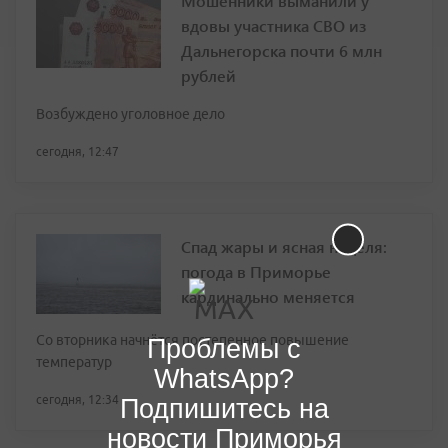
Мошенники выманили у
вдовы участника СВО из
Дальнегорска почти 6 млн
рублей
Возбуждено уголовное дело
сегодня, 12:47
Спад жары и ясная неделя:
погода в Приморье
кардинально меняется
Со вторника начнётся постепенное повышение
Проблемы с
температур
WhatsApp?
сегодня, 12:34
Подпишитесь на
новости Приморья