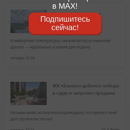
в MAX!
Солнечные выходные
Подпишитесь
ожидают приморцев
сейчас!
Комфортная температура, свежий ветер и снижение
духоты — идеальные условия для отдыха
сегодня, 12:28
ЖК «Баланс» добился победы
в судах и запускает продажи
Независимая экспертиза подтвердила, что препятствий
для строительства нет
4 фото
сегодня, 12:26