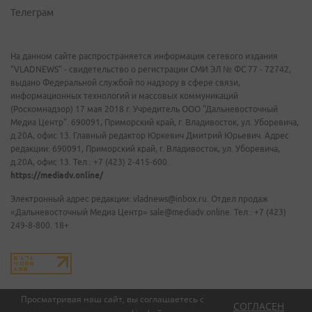
Телеграм
На данном сайте распространяется информация сетевого издания
"VLADNEWS" - свидетельство о регистрации СМИ ЭЛ № ФС 77 - 72742,
выдано Федеральной службой по надзору в сфере связи,
информационных технологий и массовых коммуникаций
(Роскомнадзор) 17 мая 2018 г. Учредитель ООО "Дальневосточный
Медиа Центр". 690091, Приморский край, г. Владивосток, ул. Уборевича,
д.20А, офис 13. Главный редактор Юркевич Дмитрий Юрьевич. Адрес
редакции: 690091, Приморский край, г. Владивосток, ул. Уборевича,
д.20А, офис 13. Тел.: +7 (423) 2-415-600.
https://mediadv.online/
Электронный адрес редакции: vladnews@inbox.ru. Отдел продаж
«Дальневосточный Медиа Центр» sale@mediadv.online. Тел.: +7 (423)
249-8-800. 18+
Просматривая наш сайт, вы соглашаетесь с
СОГЛАСЕН