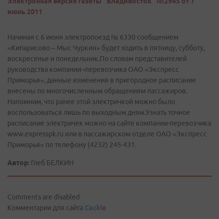
Электронная версия газеты "Владивосток" №2945 от 7
июнь 2011
Начиная с 6 июня электропоезд № 6330 сообщением
«Кипарисово – Мыс Чуркин» будет ходить в пятницу, субботу,
воскресенье и понедельник.По словам представителей
руководства компании¬перевозчика ОАО «Экспресс
Приморья», данные изменения в пригородное расписание
внесены по многочисленным обращениям пассажиров.
Напомним, что ранее этой электричкой можно было
воспользоваться лишь по выходным дням.Узнать точное
расписание электричек можно на сайте компании-перевозчика
www.expresspk.ru или в пассажирском отделе ОАО «Экспресс
Приморья» по телефону (4232) 245-431.
Автор:
Глеб БЕЛКИН
Comments are disabled
Комментарии для сайта
Cackl
e