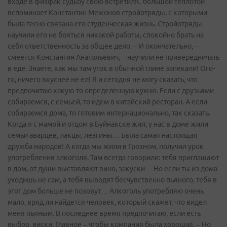
входе в физфак судьбу свою встретил!С большой теплотой
вспоминает Константин Межонов стройотряды, с которыми
была тесно связана его студенческая жизнь. Стройотряды
научили его не бояться никакой работы, спокойно брать на
себя ответственность за общее дело. – И окончательно, –
смеется Константин Анатольевич, – научили не привередничать
в еде. Знаете, как мы там уток в обычной глине запекали! Ого-
го, ничего вкуснее не ел! Я и сегодня не могу сказать, что
предпочитаю какую-то определенную кухню. Если с друзьями
собираемся, с семьей, то идем в китайский ресторан. А если
собираемся дома, то готовим интернационально, так сказать.
Когда я с мамой и отцом в Буйнакске жил, у нас в доме жили
семьи аварцев, лакцы, лезгины… Была самая настоящая
дружба народов! А когда мы жили в Грозном, получил урок
употребления алкоголя. Там всегда говорили: тебя приглашают
в дом, от души выставляют вино, закуски… Но если ты из дома
уходишь не сам, а тебя выводят бесчувственно пьяного, тебя в
этот дом больше не позовут… Алкоголь употребляю очень
мало, вряд ли найдется человек, который скажет, что видел
меня пьяным. В последнее время предпочитаю, если есть
выбор, виски. Главное – чтобы компания была хорошая. – Но