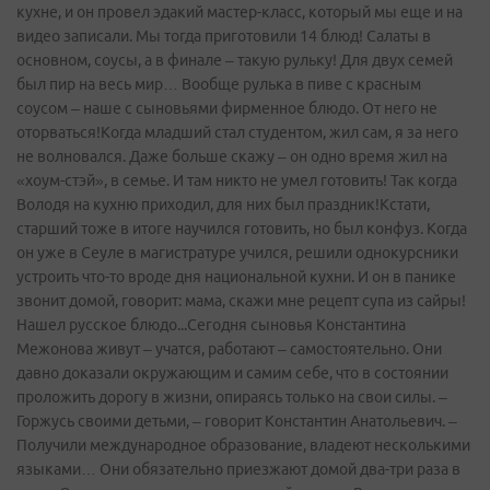
кухне, и он провел эдакий мастер-класс, который мы еще и на
видео записали. Мы тогда приготовили 14 блюд! Салаты в
основном, соусы, а в финале – такую рульку! Для двух семей
был пир на весь мир… Вообще рулька в пиве с красным
соусом – наше с сыновьями фирменное блюдо. От него не
оторваться!Когда младший стал студентом, жил сам, я за него
не волновался. Даже больше скажу – он одно время жил на
«хоум-стэй», в семье. И там никто не умел готовить! Так когда
Володя на кухню приходил, для них был праздник!Кстати,
старший тоже в итоге научился готовить, но был конфуз. Когда
он уже в Сеуле в магистратуре учился, решили однокурсники
устроить что-то вроде дня национальной кухни. И он в панике
звонит домой, говорит: мама, скажи мне рецепт супа из сайры!
Нашел русское блюдо...Сегодня сыновья Константина
Межонова живут – учатся, работают – самостоятельно. Они
давно доказали окружающим и самим себе, что в состоянии
проложить дорогу в жизни, опираясь только на свои силы. –
Горжусь своими детьми, – говорит Константин Анатольевич. –
Получили международное образование, владеют несколькими
языками… Они обязательно приезжают домой два-три раза в