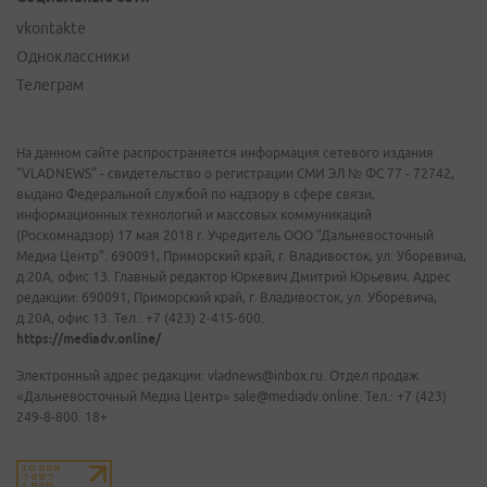
vkontakte
Одноклассники
Телеграм
На данном сайте распространяется информация сетевого издания
"VLADNEWS" - свидетельство о регистрации СМИ ЭЛ № ФС 77 - 72742,
выдано Федеральной службой по надзору в сфере связи,
информационных технологий и массовых коммуникаций
(Роскомнадзор) 17 мая 2018 г. Учредитель ООО "Дальневосточный
Медиа Центр". 690091, Приморский край, г. Владивосток, ул. Уборевича,
д.20А, офис 13. Главный редактор Юркевич Дмитрий Юрьевич. Адрес
редакции: 690091, Приморский край, г. Владивосток, ул. Уборевича,
д.20А, офис 13. Тел.: +7 (423) 2-415-600.
https://mediadv.online/
Электронный адрес редакции: vladnews@inbox.ru. Отдел продаж
«Дальневосточный Медиа Центр» sale@mediadv.online. Тел.: +7 (423)
249-8-800. 18+