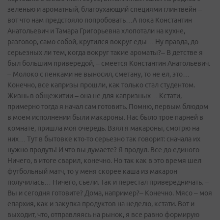
зеленью и ароматный, благоухающий специями глинтвейн –
вот что нам предстояло попробовать…А пока Константин
Анатольевич и Тамара Григорьевна хлопотали на кухне,
разговор, само собой, крутился вокруг еды… Ну правда, до
серьезных ли тем, когда вокруг такие ароматы?– В детстве я
был большим привередой, – смеется Константин Анатольевич.
– Молоко с пенками не выносил, сметану, то не ел, это…
Конечно, все капризы прошли, как только стал студентом.
Жизнь в общежитии – она не для капризных… Кстати,
примерно тогда я начал сам готовить. Помню, первым блюдом
в моем исполнении были макароны. Нас было трое парней в
комнате, пришла моя очередь. Взял я макароны, смотрю на
них… Тут в бытовке кто-то серьезно так говорит: сначала их
нужно продуть! И что вы думаете? Я продул. Все до единого…
Ничего, в итоге сварил, конечно. Но так как в это время шел
футбольный матч, то у меня скорее каша из макарон
получилась… Ничего, съели. Так и перестал привередничать. –
Вы и сегодня готовите? Дома, например?– Конечно. Мясо – моя
епархия, как и закупка продуктов на неделю, кстати. Вот и
выходит, что, отправляясь на рынок, я все равно формирую