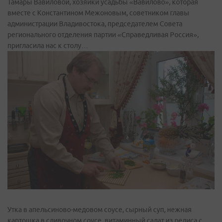
Тамары Вавиловой, хозяйки усадьбы «Вавилово», которая
вместе с Константином Межоновым, советником главы
администрации Владивостока, председателем Совета
регионального отделения партии «Справедливая Россия»,
пригласила нас к столу…
Утка в апельсиново-медовом соусе, сырный суп, нежная
картошка в сливочном соусе, витаминный салат из редиса с