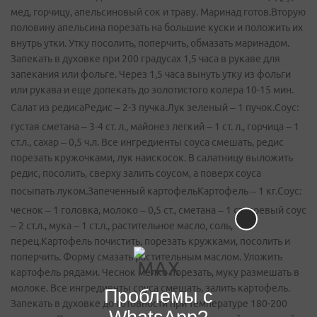
мед, горчицу, апельсиновый сок и траву. Маринад готов.Вторую
половину апельсина порезать на большие куски и положить их
внутрь утки. Утку посолить, поперчить, обмазать маринадом.
Запекать в духовке при 200 градусах 1,5 часа в рукаве для
запекания или фольге. Через 1,5 часа вынуть утку из фольги
или рукава и еще допекать до золотистого колера 10-15 мин.
Салат из редиса
Редис – 2-3 пучка.Лук зеленый – 1 пучок.Соус:
густая сметана – 3-4 ст. л., майонез легкий – 1 ст. л., горчица – 1
ст.л., сахар – 0,5 ч.л. Все ингредиенты соуса смешать, редис
порезать кружочками, лук наискосок. В салатницу выложить
редис, посолить, сверху залить соусом, а поверх соуса
посыпать луком.Запеченный картофель
Картофель – 1 кг.Соус:
чеснок – 1 головка, молоко – 0,5 ст., сметана – 1 ст., соевый соус
– 2 ст.л., мука – 1 ст.л., растительное масло, соль,
перец.Картофель почистить, порезать кружками, посолить и
поперчить. Форму смазать растительным маслом. Уложить
картофель рядами. Чеснок мелко порезать, муку размешать в
молоке. Все ингредиенты соуса смешать, залить картофель.
Проблемы с
Запекать в духовке до готовности при температуре 180-200