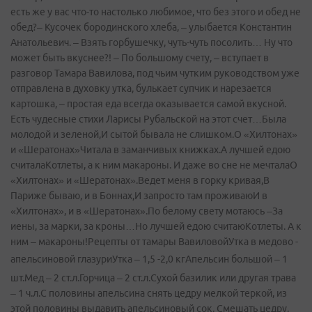
есть же у вас что-то настолько любимое, что без этого и обед не
обед?– Кусочек бородинского хлеба, – улыбается Константин
Анатольевич. – Взять горбушечку, чуть-чуть посолить… Ну что
может быть вкуснее?! – По большому счету, – вступает в
разговор Тамара Вавилова, под чьим чутким руководством уже
отправлена в духовку утка, булькает супчик и нарезается
картошка, – простая еда всегда оказывается самой вкусной.
Есть чудесные стихи Ларисы Рубальской на этот счет…Была
молодой и зеленой,И сытой бывала не слишком.О «Хилтонах»
и «Шератонах»Читала в заманчивых книжках.А лучшей едою
считалаКотлеты, а к ним макароны. И даже во сне не мечталаО
«Хилтонах» и «Шератонах».Ведет меня в горку кривая,В
Париже бываю, и в Боннах,И запросто там проживаюИ в
«Хилтонах», и в «Шератонах».По белому свету мотаюсь –За
иены, за марки, за кроны…Но лучшей едою считаюКотлеты. А к
ним – макароны!Рецепты от тамары ВавиловойУтка в медово -
апельсиновой глазури
Утка – 1,5 -2,0 кгАпельсин большой – 1
шт.Мед – 2 ст.л.Горчица – 2 ст.л.Сухой базилик или другая трава
– 1 ч.л.С половины апельсина снять цедру мелкой теркой, из
этой половины выдавить апельсиновый сок. Смешать цедру,