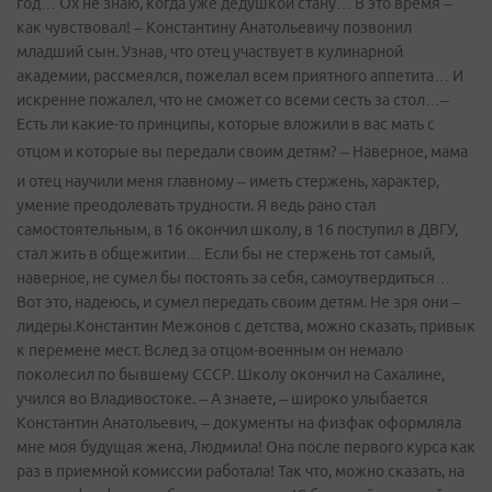
год… Ох не знаю, когда уже дедушкой стану… В это время –
как чувствовал! – Константину Анатольевичу позвонил
младший сын. Узнав, что отец участвует в кулинарной
академии, рассмеялся, пожелал всем приятного аппетита… И
искренне пожалел, что не сможет со всеми сесть за стол…–
Есть ли какие-то принципы, которые вложили в вас мать с
отцом и которые вы передали своим детям?
– Наверное, мама
и отец научили меня главному – иметь стержень, характер,
умение преодолевать трудности. Я ведь рано стал
самостоятельным, в 16 окончил школу, в 16 поступил в ДВГУ,
стал жить в общежитии… Если бы не стержень тот самый,
наверное, не сумел бы постоять за себя, самоутвердиться…
Вот это, надеюсь, и сумел передать своим детям. Не зря они –
лидеры.Константин Межонов с детства, можно сказать, привык
к перемене мест. Вслед за отцом-военным он немало
поколесил по бывшему СССР. Школу окончил на Сахалине,
учился во Владивостоке. – А знаете, – широко улыбается
Константин Анатольевич, – документы на физфак оформляла
мне моя будущая жена, Людмила! Она после первого курса как
раз в приемной комиссии работала! Так что, можно сказать, на