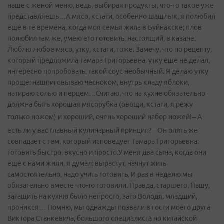
наше с женой меню, ведь, выбирая продукты, что-то такое уже
представляешь…А мясо, кстати, особенно шашлык, я полюбил
еще в те времена, когда моя семья жила в Буйнакске; плов
полюбил там же, умею его готовить, настоящий, в казане.
Люблю любое мясо, утку, кстати, тоже. Замечу, что по рецепту,
который предложила Тамара Григорьевна, утку еще не делал,
интересно попробовать, такой соус необычный. Я делаю утку
проще: нашпиговываю чесноком, внутрь кладу яблоки,
натираю солью и перцем…Считаю, что на кухне обязательно
должна быть хорошая мясорубка (овощи, кстати, я режу
только ножом) и хороший, очень хороший набор ножей!
– А
есть ли у вас главный кулинарный принцип?– Он опять же
совпадает с тем, который исповедует Тамара Григорьевна:
готовить быстро, вкусно и просто.У меня два сына, когда они
еще с нами жили, я думал: вырастут, начнут жить
самостоятельно, надо учить готовить. И раз в неделю мы
обязательно вместе что-то готовили. Правда, старшего, Пашу,
затащить на кухню было непросто, зато Володя, младший,
проникся… Помню, мы однажды позвали в гости моего друга
Виктора Станкевича, большого специалиста по китайской