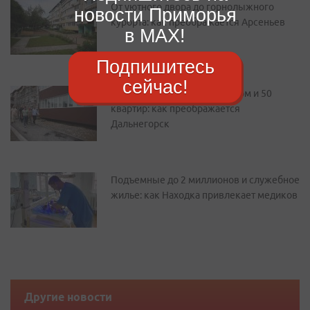
От уютного двора до горнолыжного
новости Приморья
курорта: как преображается Арсеньев
в MAX!
Подпишитесь
сейчас!
Новый парк, сквер с фонтаном и 50
квартир: как преображается
Дальнегорск
Подъемные до 2 миллионов и служебное
жилье: как Находка привлекает медиков
Другие новости