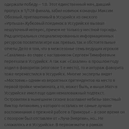
одержали победу – 1:0. Этот единственный мяч, давший
пропуск в 1/128 финала, забил новичок команды Максим
Обозный, приглашенный в Уссурийск из омского
«Иртыша».Кубковый поединок в Уссурийске вызвал
нешуточный интерес, причем не только у местной торсиды.
Ряд центральных специализированных информационных
ресурсов посвятили игре как превью, так и обстоятельные
отчеты.Дело в том, что в межсезонье семь ведущих игроков
«Сахалина» во главе с наставником Сергеем Тимофеевым
переехали в Уссурийск. А так как «Сахалин» в прошлом году
ходил в фаворитах (итоговое 5 е место), то и антураж фаворита
тоже переместился в Уссурийск. Многие эксперты видят
«Мостовик» одним из вероятных претендентов на место в
первой тройке чемпионата, а то, может быть, и выше.Матч в
Уссурийске имел еще один немаловажный подтекст.
Островитян в нынешнем сезоне возглавил небезы-звестный
Виктор Антихович, у которого остались не самые лучшие
воспоминания о прежней работе в Приморье – в свое время он
с позором был отставлен от «Луча-Энергии», но... Не
сложилось и в Уссурийске. В первом матче в рамках