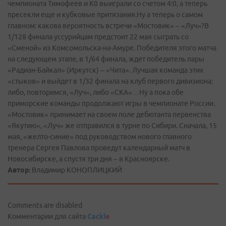
чемпионата Тимофеев и К0 выиграли со счетом 4:0, а теперь
пресекли еще и кубковые притязания.Ну а теперь о самом
главном: какова вероятность встречи «Мостовик» – «Луч»?В
1/128 финала уссурийцам предстоит 22 мая сыграть со
«Сменой» из Комсомольска-на-Амуре. Победителя этого матча
на следующем этапе, в 1/64 финала, ждет победитель пары
«Радиан-Байкал» (Иркутск) – «Чита». Лучшая команда этих
«стыков» и выйдет в 1/32 финала на клуб первого дивизиона:
либо, повторимся, «Луч», либо «СКА»…Ну а пока обе
приморские команды продолжают игры в чемпионате России.
«Мостовик» принимает на своем поле дебютанта первенства
«Якутию», «Луч» же отправился в турне по Сибири. Сначала, 15
мая, «желто-синие» под руководством нового главного
тренера Сергея Павлова проведут календарный матч в
Новосибирске, а спустя три дня – в Красноярске.
Автор:
Владимир КОНОПЛИЦКИЙ
Comments are disabled
Комментарии для сайта
Cackl
e