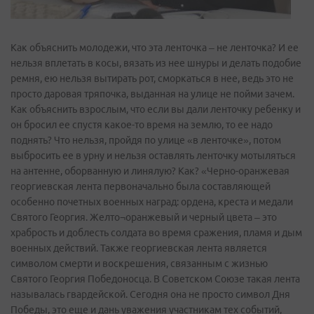
Как объяснить молодежи, что эта ленточка – не ленточка? И ее
нельзя вплетать в косы, вязать из нее шнуры и делать подобие
ремня, ею нельзя вытирать рот, сморкаться в нее, ведь это не
просто даровая тряпочка, выданная на улице не пойми зачем.
Как объяснить взрослым, что если вы дали ленточку ребенку и
он бросил ее спустя какое­-то время на землю, то ее надо
поднять? Что нельзя, пройдя по улице «в ленточке», потом
выбросить ее в урну и нельзя оставлять ленточку мотыляться
на антенне, оборванную и линялую? Как? «Черно-оранжевая
георгиевская лента первоначально была составляющей
особенно почетных военных наград: ордена, креста и медали
Святого Георгия. Желто¬оранжевый и черный цвета – это
храбрость и доблесть солдата во время сражения, пламя и дым
военных действий. Также георгиевская лента является
символом смерти и воскрешения, связанным с жизнью
Святого Георгия Победоносца. В Советском Союзе такая лента
называлась гвардейской. Сегодня она не просто символ Дня
Победы, это еще и дань уважения участникам тех событий,