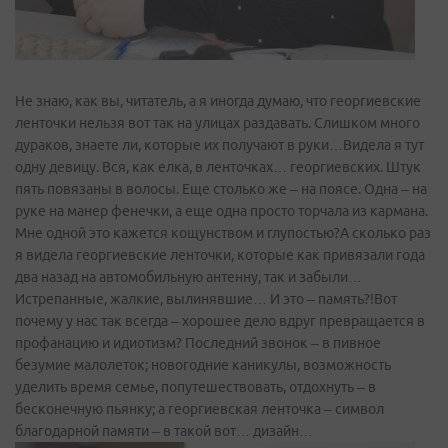
Не знаю, как вы, читатель, а я иногда думаю, что георгиевские
ленточки нельзя вот так на улицах раздавать. Слишком много
дураков, знаете ли, которые их получают в руки…Видела я тут
одну девицу. Вся, как елка, в ленточках… георгиевских. Штук
пять повязаны в волосы. Еще столько же – на поясе. Одна – на
руке на манер фенечки, а еще одна просто торчала из кармана.
Мне одной это кажется кощунством и глупостью?А сколько раз
я видела георгиевские ленточки, которые как привязали года
два назад на автомобильную антенну, так и забыли…
Истрепанные, жалкие, вылинявшие… И это – память?!Вот
почему у нас так всегда – хорошее дело вдруг превращается в
профанацию и идиотизм? Последний звонок – в пивное
безумие малолеток; новогодние каникулы, возможность
уделить время семье, попутешествовать, отдохнуть – в
бесконечную пьянку; а георгиевская ленточка – символ
благодарной памяти – в такой вот… дизайн…