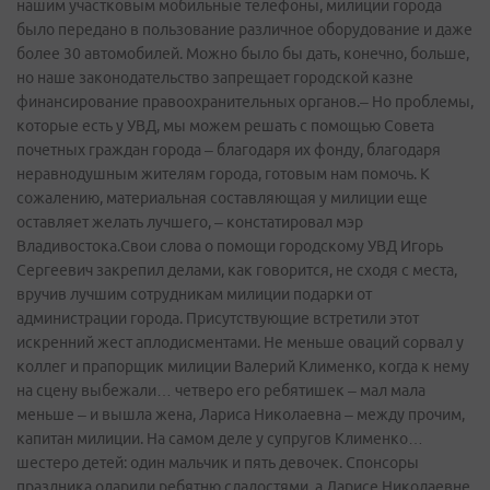
нашим участковым мобильные телефоны, милиции города
было передано в пользование различное оборудование и даже
более 30 автомобилей. Можно было бы дать, конечно, больше,
но наше законодательство запрещает городской казне
финансирование правоохранительных органов.– Но проблемы,
которые есть у УВД, мы можем решать с помощью Совета
почетных граждан города – благодаря их фонду, благодаря
неравнодушным жителям города, готовым нам помочь. К
сожалению, материальная составляющая у милиции еще
оставляет желать лучшего, – констатировал мэр
Владивостока.Свои слова о помощи городскому УВД Игорь
Сергеевич закрепил делами, как говорится, не сходя с места,
вручив лучшим сотрудникам милиции подарки от
администрации города. Присутствующие встретили этот
искренний жест аплодисментами. Не меньше оваций сорвал у
коллег и прапорщик милиции Валерий Клименко, когда к нему
на сцену выбежали… четверо его ребятишек – мал мала
меньше – и вышла жена, Лариса Николаевна – между прочим,
капитан милиции. На самом деле у супругов Клименко…
шестеро детей: один мальчик и пять девочек. Спонсоры
праздника одарили ребятню сладостями, а Ларисе Николаевне