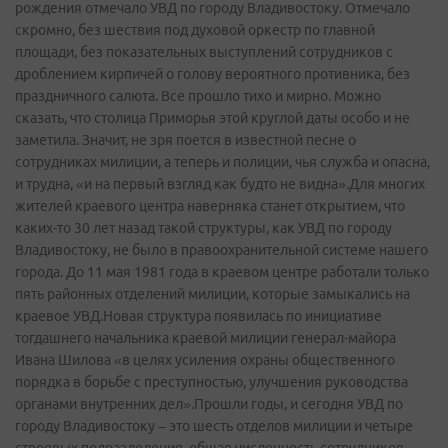
рождения отмечало УВД по городу Владивостоку. Отмечало
скромно, без шествия под духовой оркестр по главной
площади, без показательных выступлений сотрудников с
дроблением кирпичей о голову вероятного противника, без
праздничного салюта. Все прошло тихо и мирно. Можно
сказать, что столица Приморья этой круглой даты особо и не
заметила. Значит, не зря поется в известной песне о
сотрудниках милиции, а теперь и полиции, чья служба и опасна,
и трудна, «и на первый взгляд как будто не видна».Для многих
жителей краевого центра наверняка станет открытием, что
каких­-то 30 лет назад такой структуры, как УВД по городу
Владивостоку, не было в правоохранительной системе нашего
города. До 11 мая 1981 года в краевом центре работали только
пять районных отделений милиции, которые замыкались на
краевое УВД.Новая структура появилась по инициативе
тогдашнего начальника краевой милиции генерал­-майора
Ивана Шилова «в целях усиления охраны общественного
порядка в борьбе с преступностью, улучшения руководства
органами внутренних дел».Прошли годы, и сегодня УВД по
городу Владивостоку – это шесть отделов милиции и четыре
строевых подразделения, общая численность сотрудников