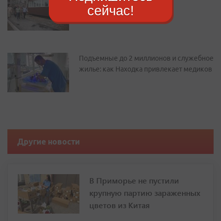
сейчас!
квартир: как преображается
Дальнегорск
Подъемные до 2 миллионов и служебное
жилье: как Находка привлекает медиков
Другие новости
В Приморье не пустили
крупную партию зараженных
цветов из Китая