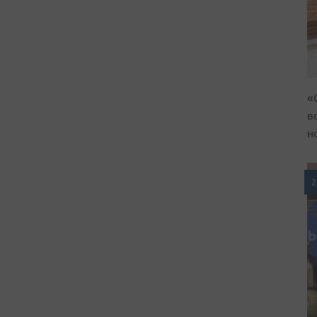
«
в
н
2