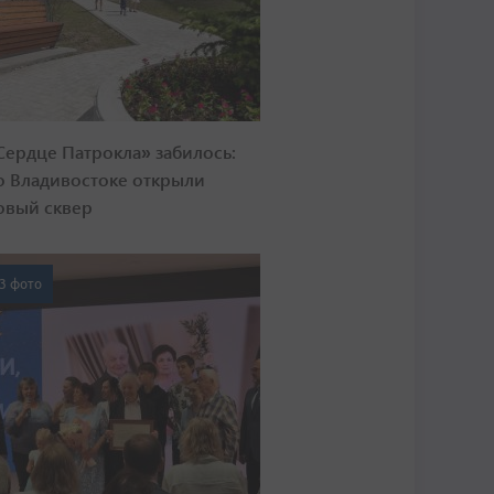
Сердце Патрокла» забилось:
о Владивостоке открыли
овый сквер
3 фото