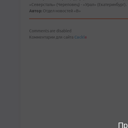
«Северсталь» (Череповец) - «Урал» (Екатеринбург).
Автор:
Отдел новостей «В»
Comments are disabled
Комментарии для сайта
Cackl
e
Пр