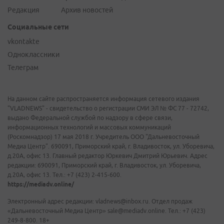
Редакция
Архив новостей
Социальные сети
vkontakte
Одноклассники
Телеграм
На данном сайте распространяется информация сетевого издания
"VLADNEWS" - свидетельство о регистрации СМИ ЭЛ № ФС 77 - 72742,
выдано Федеральной службой по надзору в сфере связи,
информационных технологий и массовых коммуникаций
(Роскомнадзор) 17 мая 2018 г. Учредитель ООО "Дальневосточный
Медиа Центр". 690091, Приморский край, г. Владивосток, ул. Уборевича,
д.20А, офис 13. Главный редактор Юркевич Дмитрий Юрьевич. Адрес
редакции: 690091, Приморский край, г. Владивосток, ул. Уборевича,
д.20А, офис 13. Тел.: +7 (423) 2-415-600.
https://mediadv.online/
Электронный адрес редакции: vladnews@inbox.ru. Отдел продаж
«Дальневосточный Медиа Центр» sale@mediadv.online. Тел.: +7 (423)
249-8-800. 18+