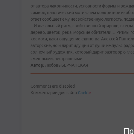
от автора лаконичности, условности формы и рожда
символ, пластический мотив, чем конкретное изобра
ответ сообщает ему несвойственную легкость, под
– Изначальный ритм, свойственный природе, всегда
дерево, цветок, река, морские обитатели… Ритмы 
космоса, дают ощущение единства. Алексей Пантел
авторские, но и дарит идущий от души импульс радо
солнечный художник, который дарит разговор о гл
смешными, нестрашными…
Автор:
Любовь БЕРЧАНСКАЯ
Comments are disabled
Комментарии для сайта
Cackl
e
Пр