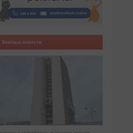
Важные новости
риморье закрепилось в десятке лучших