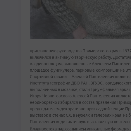
приглашению руководства Приморского края в 1977
включился в активную творческую работу. Достаточ
владивостокцам, выполненные Алексеем Пантелеев
площадке фуникулера, парковые композиции на Втор
Спортивной гавани… Алексей Пантелеевич являетс
Института географии ДВО РАН, ВГУЭС, юридического
выполненных в мозаике, стали Триумфальная арка ц
Игоря Черниговского.Алексей Пантелеевич являетс
неоднократно избирался в состав правления Приморс
председателем декоративно-прикладной секции Пр
выставок в стенах СХ, в музеях и галереях края, на
Пантелеевич ведет активную выставочную деятельно
Владивостока над созданием уникальных форм для 