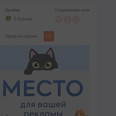
Пробки
Социальные сети
0 баллов
Город на ладони