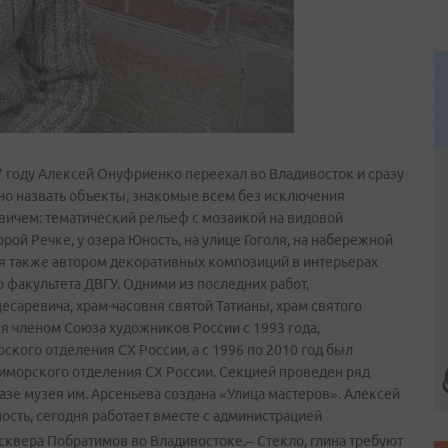
 году Алексей Онуфриенко переехал во Владивосток и сразу
но назвать объекты, знакомые всем без исключения
ичем: тематический рельеф с мозаикой на видовой
ой Речке, у озера Юность, на улице Гоголя, на набережной
я также автором декоративных композиций в интерьерах
 факультета ДВГУ. Одними из последних работ,
есаревича, храм-часовня святой Татианы, храм святого
я членом Союза художников России с 1993 года,
кого отделения СХ России, а с 1996 по 2010 год был
иморского отделения СХ России. Секцией проведен ряд
 базе музея им. Арсеньева создана «Улица мастеров». Алексей
сть, сегодня работает вместе с администрацией
сквера Побратимов во Владивостоке.
– Стекло, глина требуют