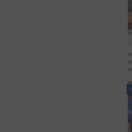
«
в
н
2