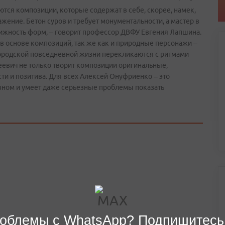
ются композиции, которые содержат в себе, скорее, намек,
жение. Бетон суров и требует монументальности, а мастер в
вижность форм, – говорит профессор ДВФУ Евгения Лапшина.
 в основе композиций, так же как и природные персонажи –
городской повседневной жизни перекликаются с ритмами
еевич не только творит композиции оригинальные,
сти и позитива. Для всех Алексей Онуфриенко – это
авном и умеет даже серьезные проблемы показать
облемы с WhatsApp? Подпишитесь