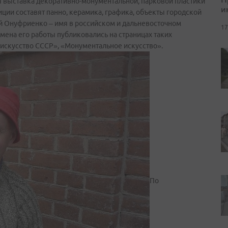
я выставка декоративно-монументальной, парковой пластики
и
ии составят панно, керамика, графика, объекты городской
й Онуфриенко – имя в российском и дальневосточном
17
мена его работы публиковались на страницах таких
 искусство СССР», «Монументальное искусство».
По