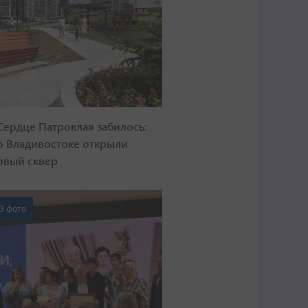
Сердце Патрокла» забилось:
о Владивостоке открыли
овый сквер
3 фото