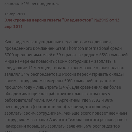
заявлял 51% респондентов.
13 апр. 2011
Электронная версия газеты "Владивосток" №2915 от 13
апр. 2011
Как свидетельствуют данные недавнего исследования,
проведенного компанией Grant Thornton International среди
5700 предпринимателей в 39 странах, в среднем 65% компаний
мира намерены повысить своим сотрудникам зарплаты в
следующие 12 месяцев, тогда как годом ранее о таких планах
заявлял 51% респондентов.В России пересматривать оклады
своим сотрудникам намерены 50% компаний, тогда как в
прошлом году – лишь треть (34%). Для сравнения: наиболее
обнадеживающие для работников планы в этом году у
работодателей Чили, ЮАР и Аргентины, где 97, 92 и 88%
респондентов (соответственно) заявили, что поднимут
зарплаты своим сотрудникам. Меньше всего повезет наемным
сотрудникам в странах Азиатско-Тихоокеанского региона, где о
намерении повышать зарплаты заявили 56% респондентов