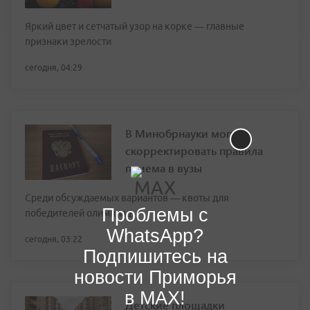
Яркий цвет и сетчатый узор на корке — главные
признаки зрелости
сегодня, 04:29
В Минобрнауки могут
скорректировать правила
приема в вузы
Среди обсуждаемых вариантов — квоты для
Проблемы с
победителей олимпиад
WhatsApp?
сегодня, 03:22
Подпишитесь на
новости Приморья
в MAX!
Детские площадки