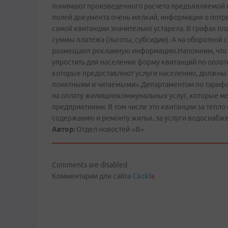
понимают произведенного расчета предъявляемой 
полей документа очень мелкий, информация о потре
самой квитанции значительно устарела. В графах пл
суммы платежа (льготы, субсидии). А на оборотной 
размещают рекламную информацию.Напомним, что в
упростить для населения форму квитанций по опла
которые предоставляют услуги населению, должны 
понятными и читаемыми».Департаментом по тариф
на оплату жилищно­коммунальных услуг, которые 
предприятиями. В том числе это квитанции за тепло
содержанию и ремонту жилья, за услуги водоснабж
Автор:
Отдел новостей «В»
Comments are disabled
Комментарии для сайта
Cackl
e