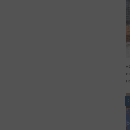
«
в
н
2