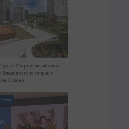
Сердце Патрокла» забилось:
о Владивостоке открыли
овый сквер
3 фото