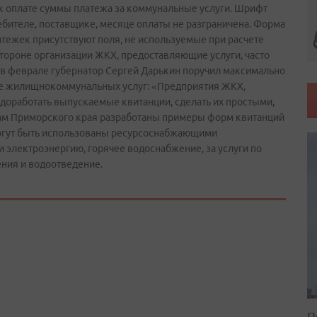
к оплате суммы платежа за коммунальные услуги. Шрифт
бителе, поставщике, месяце оплаты не разграничена. Форма
атежек присутствуют поля, не используемые при расчете
стороне организации ЖКХ, предоставляющие услуги, часто
 феврале губернатор Сергей Дарькин поручил максимально
те жилищно­коммунальных услуг: «Предприятия ЖКХ,
доработать выпускаемые квитанции, сделать их простыми,
ам Приморского края разработаны примеры форм квитанций
могут быть использованы ресурсоснабжающими
 и электроэнергию, горячее водоснабжение, за услуги по
ения и водоотведение.
П