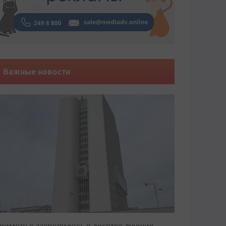
Важные новости
риморье закрепилось в десятке лучших