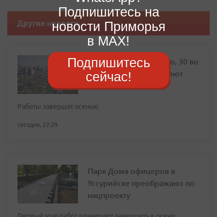
Подпишитесь на
Другие новости
новости Приморья
в MAX!
Подпишитесь
Фасад дома на Толстого, 30 во
Владивостоке обновляют
сейчас!
Работы завершат осенью
сегодня, 22:29
Парк Дома офицеров в
Уссурийске преображают по
нацпроекту
Первый этап работ планируют завершить к осени