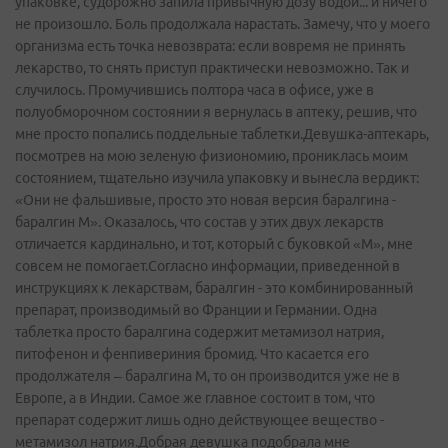
упаковке, судорожно запила привычную дозу водой... и ничего
не произошло. Боль продолжала нарастать. Замечу, что у моего
организма есть точка невозврата: если вовремя не принять
лекарство, то снять приступ практически невозможно. Так и
случилось. Промучившись полтора часа в офисе, уже в
полуобморочном состоянии я вернулась в аптеку, решив, что
мне просто попались поддельные таблетки.Девушка-аптекарь,
посмотрев на мою зеленую физиономию, прониклась моим
состоянием, тщательно изучила упаковку и вынесла вердикт:
«Они не фальшивые, просто это новая версия баралгина -
баралгин М». Оказалось, что состав у этих двух лекарств
отличается кардинально, и тот, который с буковкой «М», мне
совсем не помогает.Согласно информации, приведенной в
инструкциях к лекарствам, баралгин - это комбинированный
препарат, производимый во Франции и Германии. Одна
таблетка просто баралгина содержит метамизол натрия,
питофенон и фенпивериния бромид. Что касается его
продолжателя – баралгина М, то он производится уже не в
Европе, а в Индии. Самое же главное состоит в том, что
препарат содержит лишь одно действующее вещество -
метамизол натрия.Добрая девушка подобрала мне