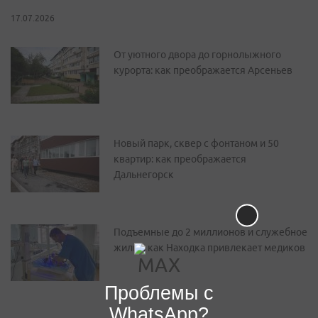
17.07.2026
От уютного двора до горнолыжного
курорта: как преображается Арсеньев
Новый парк, сквер с фонтаном и 50
квартир: как преображается
Дальнегорск
Подъемные до 2 миллионов и служебное
жилье: как Находка привлекает медиков
Проблемы с
WhatsApp?