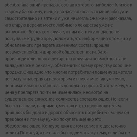
обезболивающий препарат, состав которого наиболее близок к
старому баралгину, и еще два часа возилась со мной, ибо уйти
самостоятельно из аптеки я уже не могла. Она же и рассказала,
что старую версию моего любимого лекарства уже не
выпускают. Во всяком случае, к ним в аптеку он давно не
поступал.Нетрудно предположить, что информация о том, что у
обновленного препарата изменился состав, прошла
незамеченной для широкой общественности. Зато
производители нового лекарства получили возможность, не
вкладываясь в рекламу, обеспечить своему средству хорошие
продажи.Очевидно, что многие потребители подмену заметили
не сразу, и наверняка некоторым из них, а мне так уж точно,
невнимательность обошлась довольно дорого. Хотя замечу, что
цена у препарата почти не изменилась, несмотря на
существенное снижение количества составляющих. Но, если
бы его назвали, например, менталгин, то производителям
пришлось бы долго и дорого объяснять потребителям, чем он
прекрасен и почему нужно покупать именно это
обезболивающее. Конкуренция в этом сегменте достаточно
велика.Пожалуй, я не стала бы поднимать эту тему, если бы не