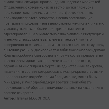
аналогичная ситуация, произошедшая недавно с моей тетей.
От давления, с которым, как известно, шутки плохи, она
последние годы принимала нолипрел форте. К счастью,
производители этого лекарства, сменив составляющие
препарата и приделав к названию буковку «а», поменяли и его
упаковку, на что моя более подозрительная тетя и
отреагировала. Она внимательно ознакомилась с инструкцией
и, несмотря на дружные заявления аптекарей, что «это
совершенно то же лекарство, а его состав стал только лучше»,
выяснила разницу. Дозировка-то в таблетках оказалась другая!
Хотя на коробочке был обозначен тот же состав препарата, но
красовалась надпись «в пересчете на...».Скорее всего,
баралгин М и нолипрел А форте - не единственные лекарства,
изменения в составе которых оказались прикрыты старыми и
проверенными потребителями брендами. Но, может быть,
Минздраву и Роспотребнадзору все-таки стоит обязать
производителей обращать внимание больных на изменения в
составе лекарств?
Автор:
Наталья БЕССОНОВА