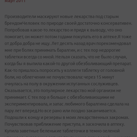
март 2011
Производители маскируют новые лекарства под старым
брендомЧеловек по природе своей достаточно консервативен.
Попробовав какое-то лекарство и придя к выводу, что оно
помогает, он может потом годами покупать его в аптеке.Я тоже
от добра добра не ищу. Лет десять назад врач порекомендовал
мне при болях принимать баралгин, и с тех пор недорогие
таблетки всегда со мной. Нельзя сказать, что не было случая,
когда бы я выпила какой-то другой обезболивающий препарат.
Как-то пришлось попросить у коллеги таблетку от головной
боли, но облегчения не почувствовала: через 15 минут
очнулась на полу в окружении испуганных сослуживцев.
Оказывается, это популярное лекарство мой организм не
принимает. С тех пор я больше с обезболивающими не
экспериментировала, и запас любимого баралгина сделала на
пару лет вперед.Но все рано или поздно заканчивается.
Подошли к концу и резервы в моих лекарственных закромах.
Почувствовав приближение приступа, я заскочила в аптеку.
Купила заветные беленькие таблеточки в темно-зеленой