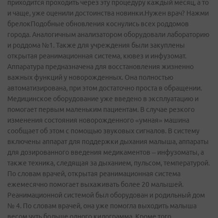
приходится проходить через эту процедуру каждый месяц, а то
и чаще, уже оценили достоинства новинки.Нужен врач? Нажми
брелокПодобные обновления коснулись всех роддомов
города. Аналогичным анализатором оборудовали лабораторию
и роддома №1. Также для учреждения были закуплены
открытая реанимационная система, кювез и инфузомат.
Аппаратура предназначена для восстановления жизненно
важных функций у новорожденных. Она полностью
автоматизирована, при этом достаточно проста в обращении.
Медицинское оборудование уже введено в эксплуатацию и
помогает первым маленьким пациентам. В случае резкого
изменения состояния новорожденного «умная» машина
сообщает об этом с помощью звуковых сигналов. В систему
включены аппарат для поддержки дыхания малыша, аппараты
для дозированного введения медикаментов – инфузоматы, а
также техника, следящая за дыханием, пульсом, температурой.
По словам врачей, открытая реанимационная система
ежемесячно помогает выхаживать более 20 малышей.
Реанимационной системой был оборудован и родильный дом
№ 4. По словам врачей, она уже помогла выходить малыша
весом чуть больше одного килограмма. Кроме того,