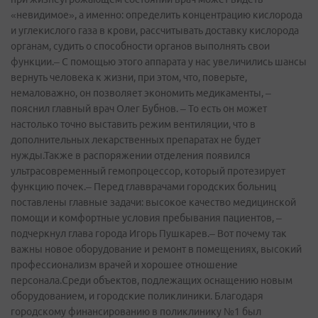
«невидимое», а именно: определить концентрацию кислорода
и углекислого газа в крови, рассчитывать доставку кислорода
органам, судить о способности органов выполнять свои
функции.– С помощью этого аппарата у нас увеличились шансы
вернуть человека к жизни, при этом, что, поверьте,
немаловажно, он позволяет экономить медикаменты, –
пояснил главный врач Олег Бубнов. – То есть он может
настолько точно выставить режим вентиляции, что в
дополнительных лекарственных препаратах не будет
нужды.Также в распоряжении отделения появился
ультрасовременный гемопроцессор, который протезирует
функцию почек.– Перед главврачами городских больниц
поставлены главные задачи: высокое качество медицинской
помощи и комфортные условия пребывания пациентов, –
подчеркнул глава города Игорь Пушкарев.– Вот почему так
важны новое оборудование и ремонт в помещениях, высокий
профессионализм врачей и хорошее отношение
персонала.Среди объектов, подлежащих оснащению новым
оборудованием, и городские поликлиники. Благодаря
городскому финансированию в поликлинику №1 был