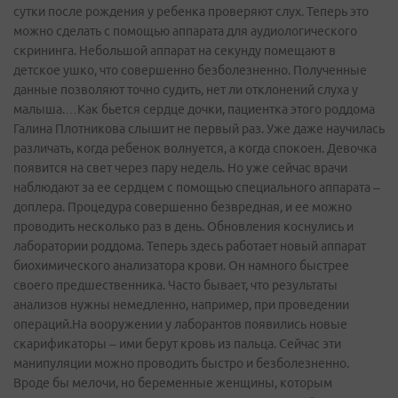
сутки после рождения у ребенка проверяют слух. Теперь это
можно сделать с помощью аппарата для аудиологического
скрининга. Небольшой аппарат на секунду помещают в
детское ушко, что совершенно безболезненно. Полученные
данные позволяют точно судить, нет ли отклонений слуха у
малыша.…Как бьется сердце дочки, пациентка этого роддома
Галина Плотникова слышит не первый раз. Уже даже научилась
различать, когда ребенок волнуется, а когда спокоен. Девочка
появится на свет через пару недель. Но уже сейчас врачи
наблюдают за ее сердцем с помощью специального аппарата –
доплера. Процедура совершенно безвредная, и ее можно
проводить несколько раз в день. Обновления коснулись и
лаборатории роддома. Теперь здесь работает новый аппарат
биохимического анализатора крови. Он намного быстрее
своего предшественника. Часто бывает, что результаты
анализов нужны немедленно, например, при проведении
операций.На вооружении у лаборантов появились новые
скарификаторы – ими берут кровь из пальца. Сейчас эти
манипуляции можно проводить быстро и безболезненно.
Вроде бы мелочи, но беременные женщины, которым