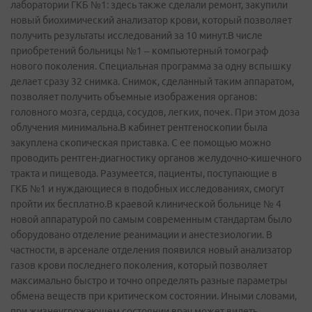
лаборатории ГКБ №1: здесь также сделали ремонт, закупили
новый биохимический анализатор крови, который позволяет
получить результаты исследований за 10 минут.В числе
приобретений больницы №1 – компьютерный томограф
нового поколения. Специальная программа за одну вспышку
делает сразу 32 снимка. Снимок, сделанный таким аппаратом,
позволяет получить объемные изображения органов:
головного мозга, сердца, сосудов, легких, почек. При этом доза
облучения минимальна.В кабинет рентгеноскопии была
закуплена скопическая приставка. С ее помощью можно
проводить рентген-диагностику органов желудочно-кишечного
тракта и пищевода. Разумеется, пациенты, поступающие в
ГКБ №1 и нуждающиеся в подобных исследованиях, смогут
пройти их бесплатно.В краевой клинической больнице № 4
новой аппаратурой по самым современным стандартам было
оборудовано отделение реанимации и анестезиологии. В
частности, в арсенале отделения появился новый анализатор
газов крови последнего поколения, который позволяет
максимально быстро и точно определять разные параметры
обмена веществ при критическом состоянии. Иными словами,
при жизнеугрожающем состоянии врач может видеть