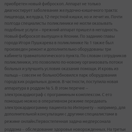
приобретен новый фиброскоп. Аппарат не только
диагностирует заболевания желудочно-кишечного тракта:
пищевода, желудка, 12-перстной кишки, но и лечит их. Почти
полгода специалисты поликлиники не могли оказывать
подобные услуги – прежний аппарат пришел в негодность.
Новый фиброскоп выпущен в Японии. По заданию главы
города Игоря Пушкарева в поликлинике № 1 также был
произведен ремонт и дополнительно оборудованы три
кабинета травматологического пункта. По словам сотрудников
поликлиники, это позволило по-новому организовать потоки
больных и улучшить условия оказания помощи. И кровь из
пальца – совсем не больноОбновился парк оборудования
городских родильных домов. В частности, поступила новая
аппаратура в роддом № 5. В этом перечне –
электрокардиограф с программным комплексом. С его
помощью можно в оперативном режиме передавать
электрокардиограмму пациента по Интернету – например, для
дополнительной консультации с другими специалистами в
режиме онлайн.
Первостепенная задача медперсонала
роддома – обследование здоровья новорожденных. На третьи