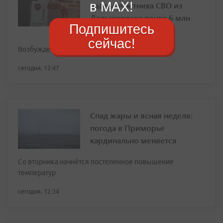
в MAX!
вдовы участника СВО из
Дальнегорска почти 6 млн
Подпишитесь
рублей
сейчас!
Возбуждено уголовное дело
сегодня, 12:47
Спад жары и ясная неделя:
погода в Приморье
кардинально меняется
Со вторника начнётся постепенное повышение
температур
сегодня, 12:34