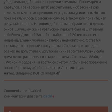
убедительно действовали новички команды - Пономарев и
Караулов. Тренерский штаб рассчитывал, и об этом не раз
заявлялось, что с их приходом игра должна усилиться. Но этого
пока не случилось. Во всяком случае, в таком компоненте, как
результативность. На двоих дебютанты набрали всего девять
очков….Лучшим же на уральском паркете был наш главный
забойщик Дмитрий Загнойко, набравший 20 очков, но его
индивидуальных усилий оказалось недостаточно. Остается
сказать, что основные конкуренты «Спартака» в этот день
осечек не допустили. Сургутский «Университет-Югра» у себя
дома легко расправился с зареченским «Союзом» - 88:60, а
«Рускон-Мордовия» в гостях со счетом 77:67 нанес поражение
новосибирскому «Сибирьтелеком-Локомотиву».
Автор:
Владимир КОНОПЛИЦКИЙ
Comments are disabled
Комментарии для сайта
Cackl
e