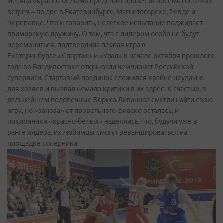
месяца «красно-белым» предстоит провести восемь гостевых
встреч – по две в Екатеринбурге, Магнитогорске, Ревде и
Череповце. Что и говорить, нелегкое испытание поджидает
приморскую дружину. О том, что с лидером особо не будут
церемониться, подтвердила первая игра в
Екатеринбурге.«Спартак» и «Урал» в начале октября прошлого
года во Владивостоке открывали чемпионат Российской
суперлиги. Стартовый поединок сложился крайне неудачно
для хозяев и вызвал немало критики в их адрес. К счастью, в
дальнейшем подопечные Бориса Ливанова смогли найти свою
игру, но «заноза» от провального фиаско осталась, и
поклонники «красно-белых» надеялись, что, будучи уже в
ранге лидера, их любимцы смогут реваншироваться на
площадке соперника.