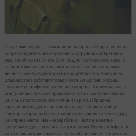
Секретами борьбы с этим явлением городской преступности с
корреспондентом «В» поделились сотрудники оперативно-
разыскной части (ОРЧ № 5) УР УВД по Приморскому краю. В
старорежимные времена их коллег называли «королями
личного сыска». Чужие здесь не ходятМало кто знает, но во
Владивостоке работают только местные щипачи, хорошо
знающие специфику и особенности города. А криминальные
«гастролеры» здесь не приживаются. По словам начальника
ОРЧ № 5 подполковника милиции Сергея Забродина,
карманники из других регионов страны считают столицу
Приморья городом богатых людей и заскакивают к нам сдуру.
Они приезжают к нам «на заработки» на пару недель и
застревают здесь на пару лет – в колониях. Воровской фарт не
катит в наших краях даже соседям хабаровчанам. Потому как