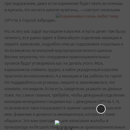
при задержании, даже если карманник будет звать на помощь
и кричать, что на него напали хулиганы, – советует начальник
ОРЧ № 5 Сергей Забродин.
Но, если у вас вдруг вытащили кошелек и пусть денег там было
немного, все равно идите в ближайшее отделение милиции и
пишите заявление, подробно описав содержимое кошелька и
по возможности внешний вид предполагаемого щипача.
Вполне вероятно, что сотрудники правоохранительных
органов будут уговаривать вас не делать этого. Мол,
карманников поймать трудно, а найти украденный кошелек
практически невозможно. А у милиции и так работы по горло!
Не поддавайтесь на уговоры, пишите в заявлении все, что
помните, что видели. Если есть свидетели, укажите их данные
тоже. Но, самое главное, требуйте, чтобы дежурный отделения
милиции немедленно соединил вас с дежурным ОРЧ № 5. И,
если вам все-таки отказывают в приеме заявления, спросите
имя, фамилию и должность милиционера, который с вами
общался. Это вам пригодится для написания жалобы в
прокуратуру на бездействие сотрудников правоохранительных