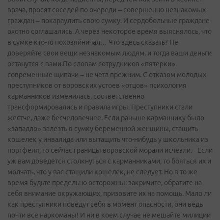
врача, просят соседей по очереди – совершенно незнакомых
граждан – покараулить свою сумку. И сердобольные граждане
охотно соглашались. А через некоторое время выяснялось, что
в сумке кто-то похозяйничал… Что здесь сказать? Не
доверяйте свои вещи незнакомым людям, и тогда ваши деньги
останутся с вами.По словам сотрудников «пятерки»,
современные щипачи – не чета прежним. С отказом молодых
преступников от воровских устоев «отцов» психология
карманников изменилась, соответственно
трансформировались и правила игры. Преступники стали
жестче, даже бесчеловечнее. Если раньше карманнику было
«западло» залезть в сумку беременной женщины, стащить
кошелек у инвалида или вытащить что-нибудь у школьника из
портфеля, то сейчас границы воровской морали исчезли.– Если
уж вам доведется столкнуться с карманниками, то бояться их и
молчать, что у вас стащили кошелек, не следует. Но в то же
время будьте предельно осторожны: закричите, обратите на
себя внимание окружающих, призовите их на помощь. Мало ли
как преступники поведут себя в момент опасности, они ведь
почти все наркоманы! И ни в коем случае не мешайте милиции