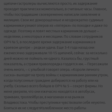
щипачи-гастролеры вычисляются просто, их задержание
проходит практически моментально, в считаные часы. Главное,
чтобы пострадавшие своевременно написали заявление в
милицию. Свои же доморощенные и неоднократно судимые
карманники узнают оперов из «пятерки» по походке и даже по
одежде. Поэтому и ловят местных карманников дольше –
неделями, а некоторых и месяцами. По словам сотрудников
ОРЧ № 5, в последнее время задержание карманника в
краевом центре – редкая удача. Еще 3-4 года назад они
ежемесячно задерживали 10-15 щипачей, сейчас за несколько
дней можно не поймать ни одного. Казалось бы, грустный
показатель, а стражи правопорядка гордятся им. – Пересажали
очень много, – с улыбкой говорят опера. «Короли личного
сыска» выходят на тропу войны с карманниками ранним утром,
когда полусонные граждане добираются на работу или на
учебу. Сколько всего бойцов в ОРЧ № 5 – секрет фирмы. Но
меня уверили, что они ежечасно находятся в автобусах,
трамваях, троллейбусах, в магазинах и на рынках
Владивостока. Чтобы преступники чувствовали себя неуютно.
Бояться их не следуетИзлюбленное место работы