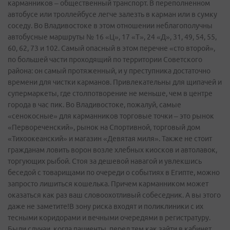
карманников – общественный транспорт. В переполненном
автобусе или троллейбусе легче залезть в карман или в сумку
соседу. Во Владивостоке в этом отношении неблагополучны
автобусные маршруты № 16 «Ц», 17 «Т», 24 «Д», 31, 49, 54, 55,
60, 62, 73 и 102. Самый опасный в этом перечне «сто второй»,
по большей части проходящий по территории Советского
района: он самый протяженный, и у преступника достаточно
времени для чистки карманов. Привлекательны для щипачей и
супермаркеты, где столпотворение не меньше, чем в центре
города в час пик. Во Владивостоке, пожалуй, самые
«сенокосные» для карманников торговые точки – это рынок
«Первореченский», рынок на Спортивной, торговый дом
«Тихоокеанский» и магазин «Девятая миля». Также не стоит
гражданам ловить ворон возле хлебных киосков и автолавок,
торгующих рыбой. Стоя за дешевой навагой и увлекшись
беседой с товарищами по очереди о событиях в Египте, можно
запросто лишиться кошелька. Причем карманником может
оказаться как раз ваш словоохотливый собеседник. А вы этого
даже не заметите!В зону риска входят и поликлиники с их
тесными коридорами и вечными очередями в регистратуру.
Были случаи, когда пациенты, перед тем как зайти в кабинет