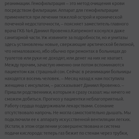
реанимации. Гемофильтрация – это метод очищения крови
посредством фильтрации. Аппарат для гемофильтрации
применяется при лечении тяжелой острой и хронической
почечной недостаточности, – поясняет заместитель главного
врача ГКБ №4 Даниил Яровенко.Капремонт коснулся даже
санитарной части. Уж извините за подробности, но и унитазы
здесь установлены новые, сверкающие арктической белизной,
что немаловажно, ибо обычно при ремонтах в больницах до
туалетов или руки не доходят, или денег на них не хватает.
Между прочим, зачастую именно они потом вспоминаются
пациентом как страшный сон. Сейчас в реанимации больницы
находятся восемь человек. – Месяц назад к нам поступила
женщина с инсультом, – рассказывает Даниил Яровенко. –
Пришли родственники, которым я сразу сказал: мы ничего не
сможем добиться. Прогноз у пациентки неблагоприятный.
Работу сердца поддерживали лекарствами. Сознание
отсутствовало напрочь. Не могла самостоятельно дышать. Мы
подключили ее к аппарату искусственной вентиляции легких.
(Кстати, в этом отделении усовершенствована и система
подачи кислорода: теперь газ бежит по стенам через трубки,