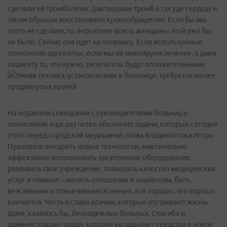
сделали ей тромболизис (растворили тромб в сосуде сердца) и
таким образом восстановили кровообращение. Если бы мы
этого не сделали, то, вероятнее всего, женщины этой уже бы
не было. Сейчас она идет на поправку. Если используемые
технологии адекватны, если мы не имитируем лечение, а даем
пациенту то, что нужно, результаты будут положительными.
На недавнем совещании с руководителями больниц и
поликлиник еще раз четко обозначил задачи, которые сегодня
стоят перед городской медициной, глава Владивостока Игорь
Пушкарев: внедрять новые технологии, максимально
эффективно использовать закупленное оборудование,
развивать свое учреждение, повышать качество медицинских
услуг и главное – менять отношение к пациентам, быть
вежливыми и отзывчивыми.Конечно, все хорошо, что хорошо
кончается. Честь и слава врачам, которые отстаивают жизнь
даже, казалось бы, безнадежных больных. Спасибо и
администрации города, которая вкладывает средства в новое