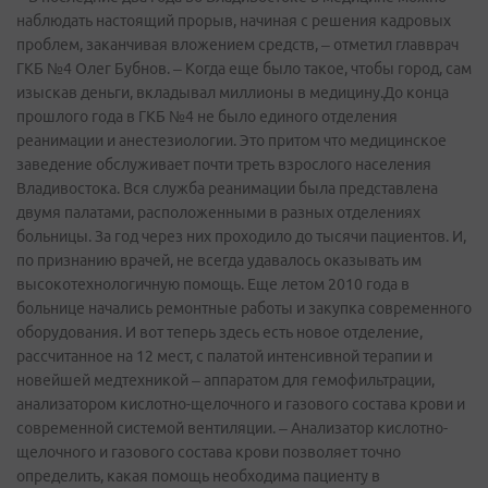
наблюдать настоящий прорыв, начиная с решения кадровых
проблем, заканчивая вложением средств, – отметил главврач
ГКБ №4 Олег Бубнов. – Когда еще было такое, чтобы город, сам
изыскав деньги, вкладывал миллионы в медицину.До конца
прошлого года в ГКБ №4 не было единого отделения
реанимации и анестезиологии. Это притом что медицинское
заведение обслуживает почти треть взрослого населения
Владивостока. Вся служба реанимации была представлена
двумя палатами, расположенными в разных отделениях
больницы. За год через них проходило до тысячи пациентов. И,
по признанию врачей, не всегда удавалось оказывать им
высокотехнологичную помощь. Еще летом 2010 года в
больнице начались ремонтные работы и закупка современного
оборудования. И вот теперь здесь есть новое отделение,
рассчитанное на 12 мест, с палатой интенсивной терапии и
новейшей медтехникой – аппаратом для гемофильтрации,
анализатором кислотно-щелочного и газового состава крови и
современной системой вентиляции. – Анализатор кислотно-
щелочного и газового состава крови позволяет точно
определить, какая помощь необходима пациенту в