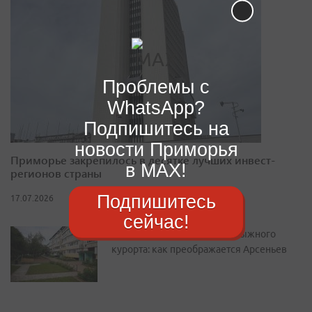
Проблемы с
WhatsApp?
Подпишитесь на
новости Приморья
Приморье закрепилось в десятке лучших инвест-
в MAX!
регионов страны
Подпишитесь
17.07.2026
сейчас!
От уютного двора до горнолыжного
курорта: как преображается Арсеньев