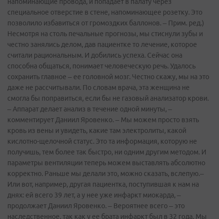
напоминающие провода, и попадает в палату через
специальное отверстие в стене, напоминающее розетку. Это
позволило избавиться от громоздких баллонов. – Прим. ред.)
Несмотря на столь печальные прогнозы, мы стиснули зубы и
честно занялись делом, дав пациентке то лечение, которое
считали рациональным. И добились успеха. Сейчас она
способна общаться, понимает человеческую речь. Удалось
сохранить главное – ее головной мозг. Честно скажу, мы на это
даже не рассчитывали. По словам врача, эта женщина не
смогла бы поправиться, если бы не газовый анализатор крови.
– Аппарат делает анализ в течение одной минуты, –
комментирует Даниил Яровенко. – Мы можем просто взять
кровь из вены и увидеть, какие там электролиты, какой
кислотно-щелочной статус. Это та информация, которую не
получишь, тем более так быстро, ни одним другим методом. И
параметры вентиляции теперь можем выставлять абсолютно
корректно. Раньше мы делали это, можно сказать, вслепую.–
Или вот, например, другая пациентка, поступившая к нам на
днях: ей всего 39 лет, а у нее уже инфаркт миокарда, –
продолжает Даниил Яровенко. – Вероятнее всего – это
наследственное, так как у ее брата инфаркт был в 32 года. Мы