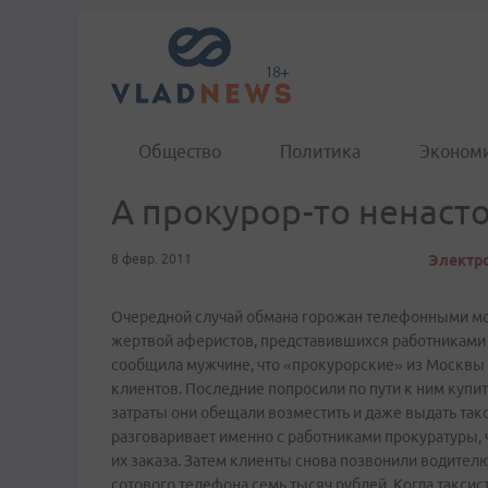
Общество
Политика
Эконом
А прокурор-то ненаст
8 февр. 2011
Электро
Очередной случай обмана горожан телефонными мо
жертвой аферистов, представившихся работниками 
сообщила мужчине, что «прокурорские» из Москвы с
клиентов. Последние попросили по пути к ним купить
затраты они обещали возместить и даже выдать так
разговаривает именно с работниками прокуратуры, 
их заказа. Затем клиенты снова позвонили водителю
сотового телефона семь тысяч рублей. Когда таксис