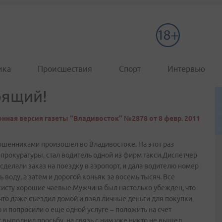
ика
Происшествия
Спорт
Интервью
оящий!
нная версия газеты "Владивосток" №2878 от 8 февр. 2011
шенниками произошел во Владивостоке. На этот раз
прокуратуры, стал водитель одной из фирм такси.Диспетчер
делали заказ на поездку в аэропорт, и дала водителю номер
 воду, а затем и дорогой коньяк за восемь тысяч. Все
систу хорошие чаевые.Мужчина был настолько убежден, что
что даже съездил домой и взял личные деньги для покупки
 и попросили о еще одной услуге – положить на счет
т выполнил просьбу, на связь с ним уже никто не вышел.