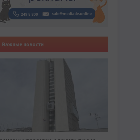
Важные новости
риморье закрепилось в десятке лучших