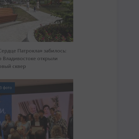
Сердце Патрокла» забилось:
о Владивостоке открыли
овый сквер
3 фото