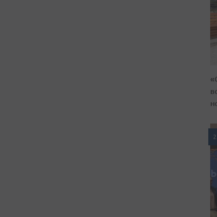
«
в
н
2