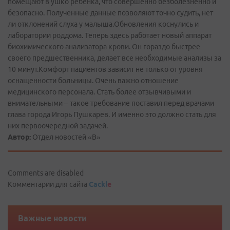
помещают в ушко ребенка, что совершенно безболезненно и
безопасно. Полученные данные позволяют точно судить, нет
ли отклонений слуха у малыша.Обновления коснулись и
лаборатории роддома. Теперь здесь работает новый аппарат
биохимического анализатора крови. Он гораздо быстрее
своего предшественника, делает все необходимые анализы за
10 минут.Комфорт пациентов зависит не только от уровня
оснащенности больницы. Очень важно отношение
медицинского персонала. Стать более отзывчивыми и
внимательными – такое требование поставил перед врачами
глава города Игорь Пушкарев. И именно это должно стать для
них первоочередной задачей.
Автор:
Отдел новостей «В»
Comments are disabled
Комментарии для сайта
Cackl
e
Важные новости