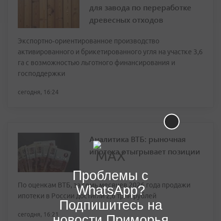
для завода по переработке
древесных отходов
Экспортно‑ориентированное производство
активированного и брикетированного угля на участке 3,6
га с возможностью льготного финансирования и
господдержки
сегодня, 16:24
Аналитика ВТБ: рыночная
ипотека отыгрывает позиции
Проблемы с
По оценкам ВТБ, за семь месяцев 2026 года продажи
WhatsApp?
ипотеки в России достигли 2,6 трлн рублей
Подпишитесь на
сегодня, 16:21
новости Приморья