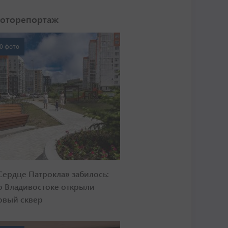
оторепортаж
0 фото
Сердце Патрокла» забилось:
о Владивостоке открыли
овый сквер