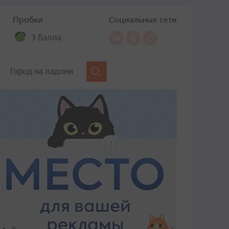
Пробки
Социальные сети
3 балла
Город на ладони