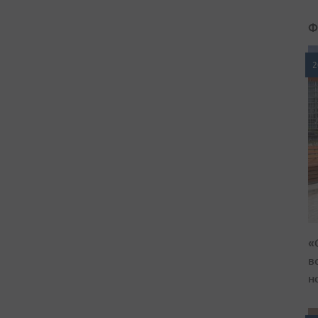
Ф
2
«
в
н