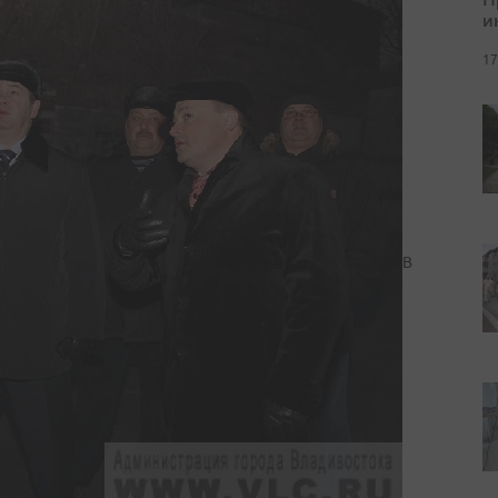
и
17
В