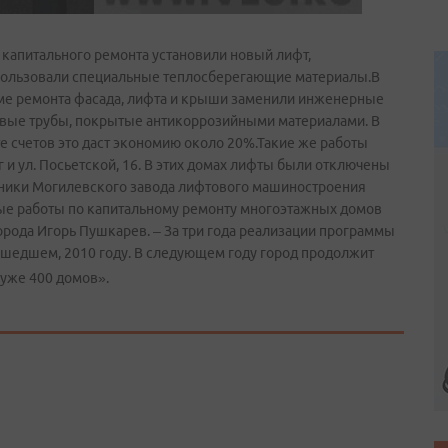
 капитального ремонта установили новый лифт,
спользовали специальные теплосберегающие материалы.В
оме ремонта фасада, лифта и крыши заменили инженерные
овые трубы, покрытые антикоррозийными материалами. В
е счетов это даст экономию около 20%.Такие же работы
г и ул. Посьетской, 16. В этих домах лифты были отключены
мники Могилевского завода лифтового машиностроения
е работы по капитальному ремонту многоэтажных домов
орода Игорь Пушкарев. – За три года реализации программы
ошедшем, 2010 году. В следующем году город продолжит
 уже 400 домов».