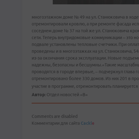
многоэтажном доме № 49 на ул. Станюковича в ходе
отремонтировали кровлю, а при ремонте фасада и
соседнем доме № 37 на той же ул. Станюковича кр
сети. Теперь внутридомовые коммуникации – это н
подвале установлены тепловые счетчики. При оплат
проведены и в многоэтажках на ул. Станюковича, 54
из-за окончания срока эксплуатации. Новые подъе
надежны, безопасны и бесшумны.«Такие масштабны
проводятся в городе впервые, – подчеркнул глава г
отремонтировано более 330 домов. Из них 201 в пр
участие в программе, отремонтировать планируется
Автор:
Отдел новостей «В»
Comments are disabled
Комментарии для сайта
Cackl
e