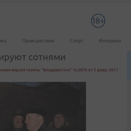
ика
Происшествия
Спорт
Интервью
тируют сотнями
нная версия газеты "Владивосток" №2876 от 3 февр. 2011