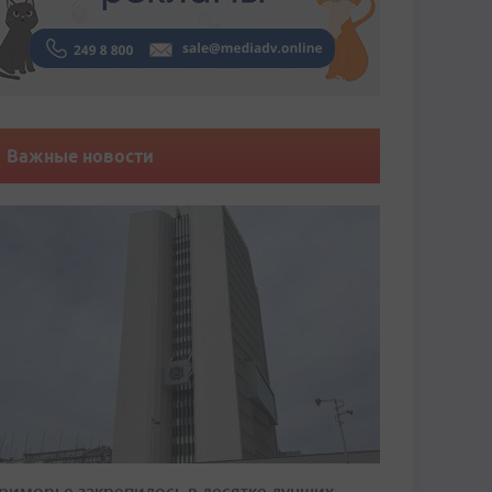
Важные новости
риморье закрепилось в десятке лучших