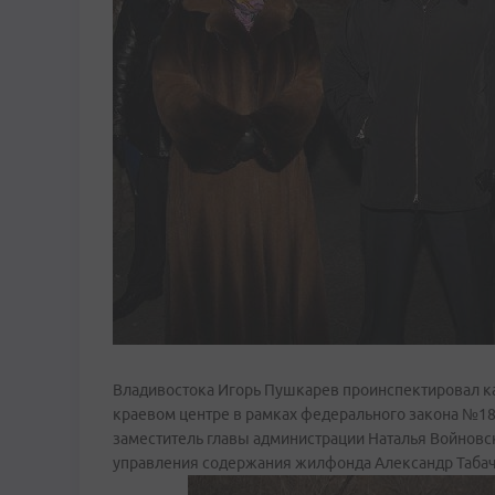
Владивостока Игорь Пушкарев проинспектировал ка
краевом центре в рамках федерального закона №1
заместитель главы администрации Наталья Войновск
управления содержания жилфонда Александр Табач