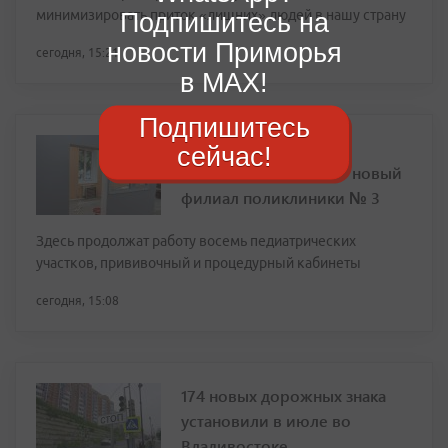
минимизировать приток «лишних» людей в нашу страну
Подпишитесь на
новости Приморья
сегодня, 15:21
в MAX!
Подпишитесь
Более 10 тысяч детей
сейчас!
Владивостока примет новый
филиал поликлиники № 3
Здесь продолжат работу восемь педиатрических
участков, прививочный и процедурный кабинеты
сегодня, 15:08
174 новых дорожных знака
установили в июле во
Владивостоке