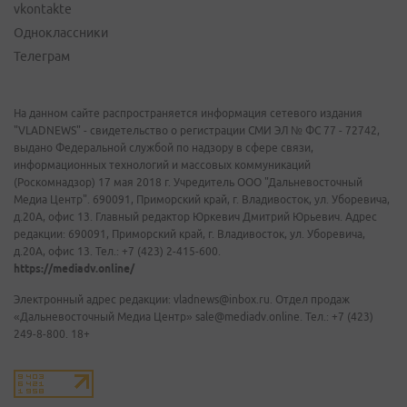
vkontakte
Одноклассники
Телеграм
На данном сайте распространяется информация сетевого издания
"VLADNEWS" - свидетельство о регистрации СМИ ЭЛ № ФС 77 - 72742,
выдано Федеральной службой по надзору в сфере связи,
информационных технологий и массовых коммуникаций
(Роскомнадзор) 17 мая 2018 г. Учредитель ООО "Дальневосточный
Медиа Центр". 690091, Приморский край, г. Владивосток, ул. Уборевича,
д.20А, офис 13. Главный редактор Юркевич Дмитрий Юрьевич. Адрес
редакции: 690091, Приморский край, г. Владивосток, ул. Уборевича,
д.20А, офис 13. Тел.: +7 (423) 2-415-600.
https://mediadv.online/
Электронный адрес редакции: vladnews@inbox.ru. Отдел продаж
«Дальневосточный Медиа Центр» sale@mediadv.online. Тел.: +7 (423)
249-8-800. 18+