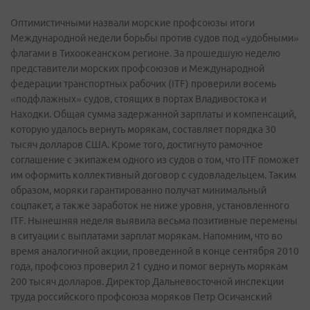
Оптимистичными назвали морские профсоюзы итоги
Международной недели борьбы против судов под «удобными»
флагами в Тихоокеанском регионе. За прошедшую неделю
представители морских профсоюзов и Международной
федерации транспортных рабочих (ITF) проверили восемь
«подфлажных» судов, стоящих в портах Владивостока и
Находки. Общая сумма задержанной зарплаты и компенсаций,
которую удалось вернуть морякам, составляет порядка 30
тысяч долларов США. Кроме того, достигнуто рамочное
соглашение с экипажем одного из судов о том, что ITF поможет
им оформить коллективный договор с судовладельцем. Таким
образом, моряки гарантированно получат минимальный
соцпакет, а также заработок не ниже уровня, установленного
ITF. Нынешняя неделя выявила весьма позитивные перемены
в ситуации с выплатами зарплат морякам. Напомним, что во
время аналогичной акции, проведенной в конце сентября 2010
года, профсоюз проверил 21 судно и помог вернуть морякам
200 тысяч долларов. Директор Дальневосточной инспекции
труда российского профсоюза моряков Петр Осичанский