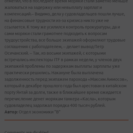
отметил, что в последнее время моряки стали заметно меньше
жаловаться на задержку или невыплату зарплат и
компенсаций.– Видимо, дела у судовладельцев пошли лучше,
на финансовые трудности из-за кризиса никто уже не
ссылается. К тому же усилился контроль прокуратуры, да и
сами моряки стали грамотнее подходить к вопросам
трудоустройства, все больше экипажей оформляют трудовые
соглашения с работодателем, – делает вывод Петр
Осичанский. – Так, из восьми экипажей, с которыми
встречались инспекторы ITF в рамках недели, у членов двух
экипажей проблемы по задержкам выплаты зарплаты уже
практически решились. Накануне была выплачена
задолженность перед экипажем парохода «Максим Аммосов»,
который в декабре прошлого года был арестован в китайском
порту Янтай за долги, также в ближайшее время ожидается
перечисление денег морякам танкера «Касла», которым
судовладелец задолжал порядка 400 тысяч рублей.
Автор:
Отдел экономики "В"
Comments are disabled