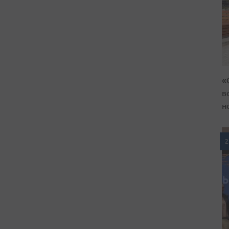
«
в
н
2