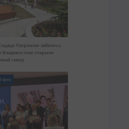
Сердце Патрокла» забилось:
о Владивостоке открыли
овый сквер
3 фото