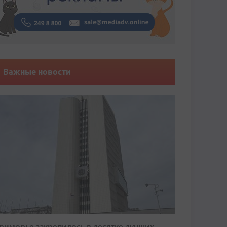
Важные новости
риморье закрепилось в десятке лучших