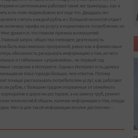
терами и сантехниками работают такие же приморцы, как и
ть и по этим людям.Важно вот еще что. Двадцать лет
аучился считать каждый рубль и с большой неохотой отдает
им величину тарифа на услугу и норматива ее потребления, но
. Мне думается, что главная причина возмущений
 Главный запрос общества очевиден: деятельность
на быть максимально прозрачной, равно как и финансовые
теперь обязанность раскрывать информацию о том, из чего
ильные и стабильные «управляйки», не первый год
имые сведения в Интернете. Однако Интернет есть далеко
унальщиков пока гораздо больше, чем ответов. Потому
оит почаще рассказывать потребителям услуг, как работают
то их рубли, с большим трудом оторванные от семейного
корпоратив в дорогом ресторане, а на замену труб, ремонт
ских технологий.В общем, наличие информации о том, откуда
годня. Места для такой информации вполне достаточно –
П