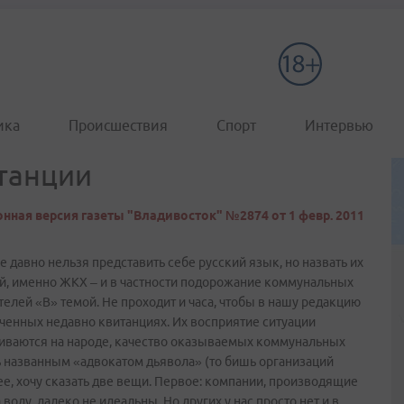
ика
Происшествия
Спорт
Интервью
танции
нная версия газеты "Владивосток" №2874 от 1 февр. 2011
уже давно нельзя представить себе русский язык, но назвать их
, именно ЖКХ – и в частности подорожание коммунальных
елей «В» темой. Не проходит и часа, чтобы в нашу редакцию
ченных недавно квитанциях. Их восприятие ситуации
живаются на народе, качество оказываемых коммунальных
ть названным «адвокатом дьявола» (то бишь организаций
е, хочу сказать две вещи. Первое: компании, производящие
оду, далеко не идеальны. Но других у нас просто нет и в