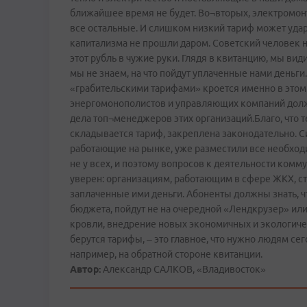
ближайшее время не будет. Во¬вторых, электромон
все остальные. И слишком низкий тариф может удари
капитализма не прошли даром. Советский человек н
этот рубль в чужие руки. Глядя в квитанцию, мы вид
мы не знаем, на что пойдут уплаченные нами деньги
«грабительскими тарифами» кроется именно в этом.
энергомонополистов и управляющих компаний долж
дела топ¬менеджеров этих организаций.Благо, что 
складывается тариф, закреплена законодательно. С
работающие на рынке, уже разместили все необход
не у всех, и поэтому вопросов к деятельности комм
уверен: организациям, работающим в сфере ЖКХ, ст
заплаченные ими деньги. Абоненты должны знать, ч
бюджета, пойдут не на очередной «Лендкрузер» или 
кровли, внедрение новых экономичных и экологиче
берутся тарифы, – это главное, что нужно людям се
например, на обратной стороне квитанции.
Автор:
Александр САЛКОВ, «Владивосток»