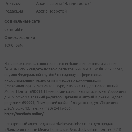
Реклама
Архив газеты "Владивосток"
Редакция
Архив новостей
Социальные сети
vkontakte
Одноклассники
Телеграм
На данном сайте распространяется информация сетевого издания
"VLADNEWS" - свидетельство о регистрации СМИ ЭЛ № ФС 77 - 72742,
выдано Федеральной службой по надзору в сфере связи,
информационных технологий и массовых коммуникаций
(Роскомнадзор) 17 мая 2018 г. Учредитель ООО "Дальневосточный
Медиа Центр". 690091, Приморский край, г. Владивосток, ул. Уборевича,
д.20А, офис 13. Главный редактор Юркевич Дмитрий Юрьевич. Адрес
редакции: 690091, Приморский край, г. Владивосток, ул. Уборевича,
д.20А, офис 13. Тел.: +7 (423) 2-415-600.
https://mediadv.online/
Электронный адрес редакции: vladnews@inbox.ru. Отдел продаж
«Дальневосточный Медиа Центр» sale@mediadv.online. Тел.: +7 (423)