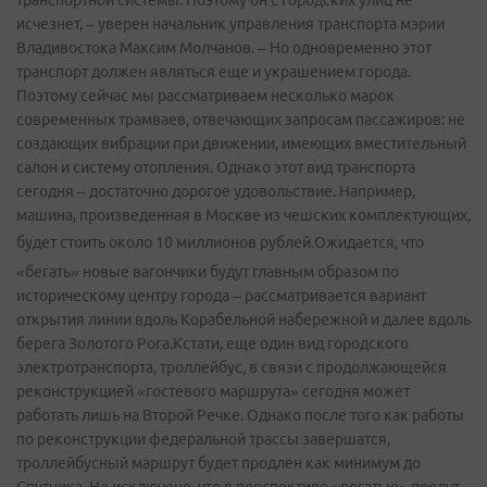
транспортной системы. Поэтому он с городских улиц не
исчезнет, – уверен начальник управления транспорта мэрии
Владивостока Максим Молчанов. – Но одновременно этот
транспорт должен являться еще и украшением города.
Поэтому сейчас мы рассматриваем несколько марок
современных трамваев, отвечающих запросам пассажиров: не
создающих вибрации при движении, имеющих вместительный
салон и систему отопления. Однако этот вид транспорта
сегодня – достаточно дорогое удовольствие. Например,
машина, произведенная в Москве из чешских комплектующих,
будет стоить около 10 миллионов рублей.
Ожидается, что
«бегать» новые вагончики будут главным образом по
историческому центру города – рассматривается вариант
открытия линии вдоль Корабельной набережной и далее вдоль
берега Золотого Рога.Кстати, еще один вид городского
электротранспорта, троллейбус, в связи с продолжающейся
реконструкцией «гостевого маршрута» сегодня может
работать лишь на Второй Речке. Однако после того как работы
по реконструкции федеральной трассы завершатся,
троллейбусный маршрут будет продлен как минимум до