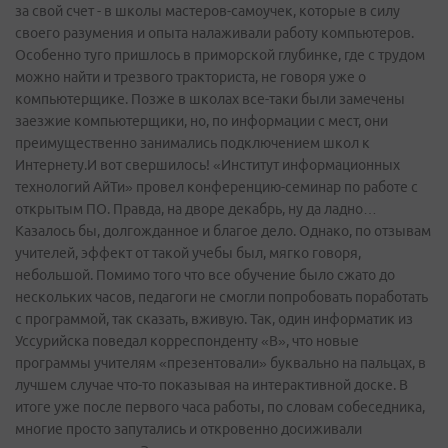
за свой счет - в школы мастеров-самоучек, которые в силу
своего разумения и опыта налаживали работу компьютеров.
Особенно туго пришлось в приморской глубинке, где с трудом
можно найти и трезвого тракториста, не говоря уже о
компьютерщике. Позже в школах все-таки были замечены
заезжие компьютерщики, но, по информации с мест, они
преимущественно занимались подключением школ к
Интернету.И вот свершилось! «Институт информационных
технологий АйТи» провел конференцию-семинар по работе с
открытым ПО. Правда, на дворе декабрь, ну да ладно…
Казалось бы, долгожданное и благое дело. Однако, по отзывам
учителей, эффект от такой учебы был, мягко говоря,
небольшой. Помимо того что все обучение было сжато до
нескольких часов, педагоги не смогли попробовать поработать
с программой, так сказать, вживую. Так, один информатик из
Уссурийска поведал корреспонденту «В», что новые
программы учителям «презентовали» буквально на пальцах, в
лучшем случае что-то показывая на интерактивной доске. В
итоге уже после первого часа работы, по словам собеседника,
многие просто запутались и откровенно досиживали