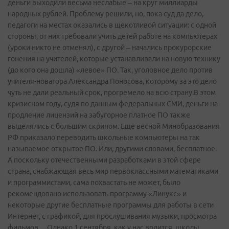
деньги выходили весьма неслабые – на круг миллиарды
народных рублей. Проблему решили, но, пока суд да дело,
педагоги на местах оказались в щекотливой ситуации: с одной
стороны, от них требовали учить детей работе на компьютерах
(уроки никто не отменял), с другой – начались прокурорские
гонения на учителей, которые устанавливали на новую технику
(до кого она дошла) «левое» ПО. Так, уголовное дело против
учителя-новатора Александра Поносова, которому за это дело
чуть не дали реальный срок, прогремело на всю страну.В этом
кризисном году, судя по данным федеральных СМИ, деньги на
продление лицензий на забугорное платное ПО также
выделялись с большим скрипом. Еще весной Минобразования
РФ приказало переводить школьные компьютеры на так
называемое открытое ПО. Или, другими словами, бесплатное.
А поскольку отечественными разработками в этой сфере
страна, снабжающая весь мир первоклассными математиками
и программистами, сама похвастать не может, было
рекомендовано использовать программу «Линукс» и
некоторые другие бесплатные программы для работы в сети
Интернет, с графикой, для прослушивания музыки, просмотра
фильмов… Однако 1 сентября, как у нас водится, школы