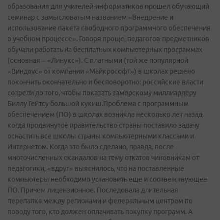
образования для учителей-информатиков прошел обучающий
семинар с замысловатым названием «Внедрение и
использование пакета свободного программного обеспечения
в учебном процессе». Говоря проще, педагогов-предметников
обучали работать на бесплатных компьютерных программах
(основная – «Линукс»). C платными (той же популярной
«Виндоус» от компании «Майкрософт») в школах решено
покончить окончательно и бесповоротно: российские власти
созрели до того, чтобы показать заморскому миллиардеру
Биллу Гейтсу большой кукиш.Проблема с программным
обеспечением (ПО) в школах возникла несколько лет назад,
когда продвинутое правительство страны поставило задачу
оснастить все школы страны компьютерными классами и
Интернетом. Когда это было сделано, правда, после
многочисленных скандалов на тему откатов чиновникам от
педагогики, «вдруг» выяснилось, что на поставленные
компьютеры необходимо установить еще и соответствующее
ПО. Причем лицензионное. Последовала длительная
перепалка между регионами и федеральным центром по
поводу того, кто должен оплачивать покупку программ. А