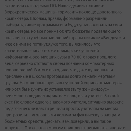
встретили со «старым» ПО. Наша административно-
бюрократическая машина «тормозит» похлеще допотопного
компьютера. Школам, правда, формально разрешили
выбирать, какие программы они будут устанавливать на свои
компьютеры, но все понимают, что бюджеты подавляющего
большинства учебных заведений страны никакие «Виндоус» и
иже с ними не потянут.Хуже того, выяснилось, что
значительное число тех же приморских учителей
информатики, окончивших вузы в 70-80-х годах прошлого
века, серьезно отстают в своем познании компьютерных
нововведений. В итоге выходило, что даже купленные и
присланные в школы программы долго лежали мертвым
грузом. На жалобные призывы учителей «прислать мастера»
или хотя бы научить их устанавливать ту же «Виндоус»
неизменно следовал окрик: вам надо, вы и учитесь! За свой
счет. По словам одного знакомого учителя, ситуацию высокие
педагогические власти решили просто: учителям на местах
пригрозили… уголовными делами за фактическую растрату
бюджетных средств. Дескать, вам доверили, а вы такое
творите… После этого многим пришлось приглашать - иногда и