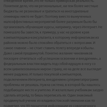
отведенное время.Это не только приморская реальность.
Понятное дело, что ни региональные, ни тем более местные
бюджеты не резиновые и тратиться на многодневные
семинары никто не будет. Поэтому вместо вымученных
малоэффективных мероприятий более разумным было бы
организовать обучающие курсы, например, через Интернет. Не
помешало бы завести, к примеру, у нас на уровне края
компьютерщика-консультанта, к которому информатикам из
районов можно было спокойно обратиться с вопросами. И
самое главное – не стоит ставить телегу впереди кобылы.
Даже самой продвинутой. Понятно желание чиновников
поскорее отчитаться «об успешном освоении и внедрении», а
федеральным властям видеть под собой идущую в ногу со
всем цивилизованным миром страну, но на деле все выглядит
менее радужно. И только покупкой компьютеров,
подключением Интернета, внедрением супермегапрограмм
проблемы не решишь. Нужна система, в которой бы нашлось
подобающее место и учителю. И желательно учебникам заодно
сделать апгрейд, то бишь переписать их. Один знакомый
продвинутый ученик из владивостокской гимназии как-то
подметил, что 99 процентов информации из современного