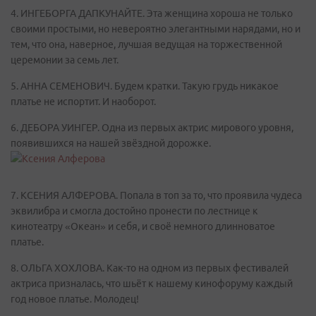
4. ИНГЕБОРГА ДАПКУНАЙТЕ. Эта женщина хороша не только
своими простыми, но невероятно элегантными нарядами, но и
тем, что она, наверное, лучшая ведущая на торжественной
церемонии за семь лет.
5. АННА СЕМЕНОВИЧ. Будем кратки. Такую грудь никакое
платье не испортит. И наоборот.
6. ДЕБОРА УИНГЕР. Одна из первых актрис мирового уровня,
появившихся на нашей звёздной дорожке.
7. КСЕНИЯ АЛФЕРОВА. Попала в топ за то, что проявила чудеса
эквилибра и смогла достойно пронести по лестнице к
кинотеатру «Океан» и себя, и своё немного длинноватое
платье.
8. ОЛЬГА ХОХЛОВА. Как-то на одном из первых фестивалей
актриса призналась, что шьёт к нашему кинофоруму каждый
год новое платье. Молодец!