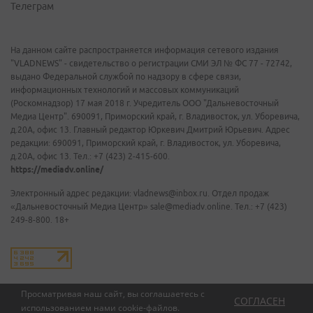
Телеграм
На данном сайте распространяется информация сетевого издания
"VLADNEWS" - свидетельство о регистрации СМИ ЭЛ № ФС 77 - 72742,
выдано Федеральной службой по надзору в сфере связи,
информационных технологий и массовых коммуникаций
(Роскомнадзор) 17 мая 2018 г. Учредитель ООО "Дальневосточный
Медиа Центр". 690091, Приморский край, г. Владивосток, ул. Уборевича,
д.20А, офис 13. Главный редактор Юркевич Дмитрий Юрьевич. Адрес
редакции: 690091, Приморский край, г. Владивосток, ул. Уборевича,
д.20А, офис 13. Тел.: +7 (423) 2-415-600.
https://mediadv.online/
Электронный адрес редакции: vladnews@inbox.ru. Отдел продаж
«Дальневосточный Медиа Центр» sale@mediadv.online. Тел.: +7 (423)
249-8-800. 18+
Просматривая наш сайт, вы соглашаетесь с
СОГЛАСЕН
использованием нами
cookie-файлов
.